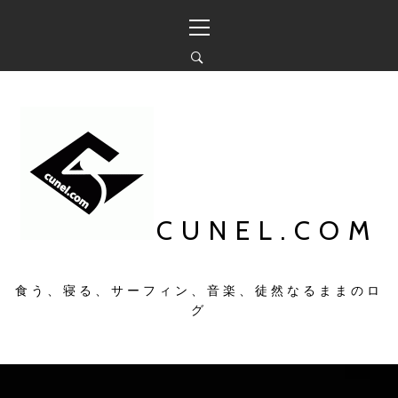
コ
メ
ン
イ
テ
ン
ン
メ
ツ
ニ
へ
ュ
ス
ー
キ
ッ
プ
CUNEL.COM
食う、寝る、サーフィン、音楽、徒然なるままのロ
グ