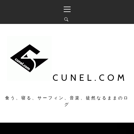
コ
メ
ン
イ
テ
ン
ン
メ
ツ
ニ
へ
ュ
ス
ー
キ
ッ
プ
CUNEL.COM
食う、寝る、サーフィン、音楽、徒然なるままのロ
グ