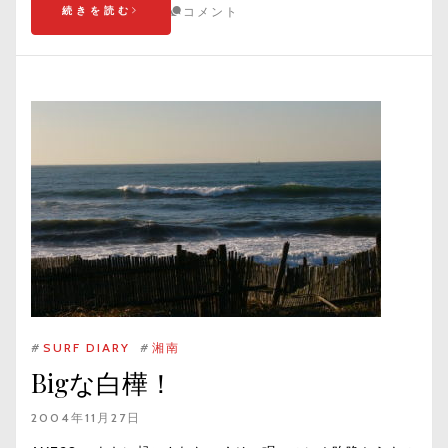
続きを読む
コメント
#
SURF DIARY
#
湘南
Bigな白樺！
2004年11月27日