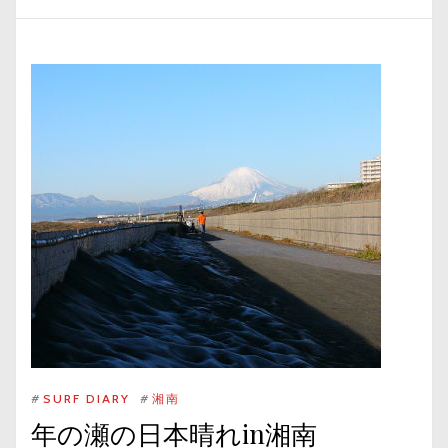
#
SURF DIARY
#
湘南
年の瀬の日本晴れin湘南