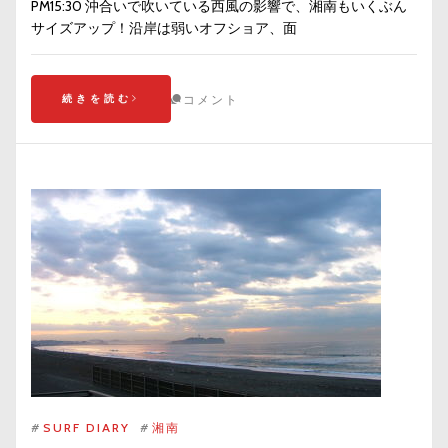
PM15:30 沖合いで吹いている西風の影響で、湘南もいくぶん
サイズアップ！沿岸は弱いオフショア、面
続きを読む
コメント
#
SURF DIARY
#
湘南