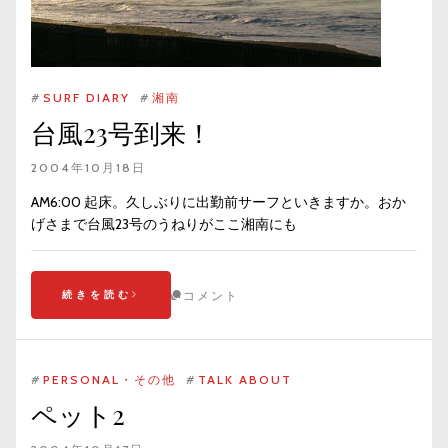
#
SURF DIARY
#
湘南
台風23号到来！
2004年10月18日
AM6:00 起床。久しぶりに出勤前サーフといきますか。おか
げさまで台風23号のうねりがここ湘南にも
続きを読む
コメント
#
PERSONAL・その他
#
TALK ABOUT
ペット2