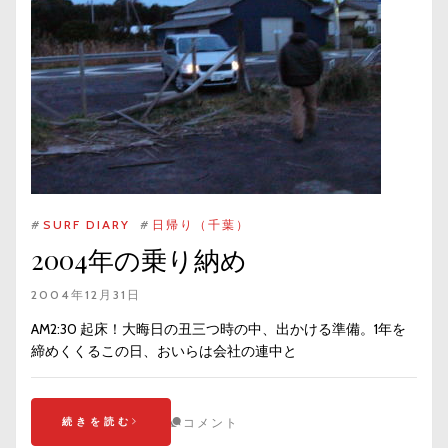
#
SURF DIARY
#
日帰り（千葉）
2004年の乗り納め
2004年12月31日
AM2:30 起床！大晦日の丑三つ時の中、出かける準備。1年を
締めくくるこの日、おいらは会社の連中と
続きを読む
コメント