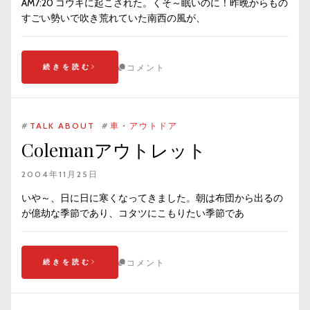
AM7:20 コウキに起こされた。くそ～眠いのに！昨晩からもの
すごい勢いで吹き荒れていた南西の風が、
続きを読む
コメント
#
TALK ABOUT
#
車・アウトドア
Colemanアウトレット
2004年11月25日
いや～、日に日に寒くなってきました。朝は布団から出るの
が億劫な季節であり、コタツにこもりたい季節であ
続きを読む
コメント