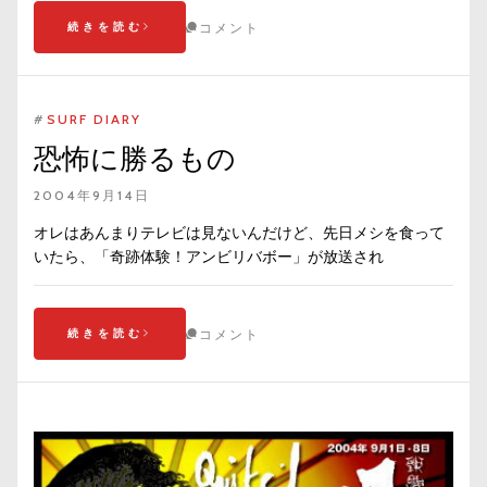
続きを読む
コメント
#
SURF DIARY
恐怖に勝るもの
2004年9月14日
オレはあんまりテレビは見ないんだけど、先日メシを食って
いたら、「奇跡体験！アンビリバボー」が放送され
続きを読む
コメント