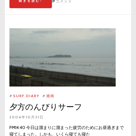
続きを読む
コメント
#
SURF DIARY
#
湘南
夕方のんびりサーフ
2004年10月31日
PM14:40 今日は溜まりに溜まった疲労のためにお昼過ぎまで
寝てしまった。しかも、いくら寝ても寝た