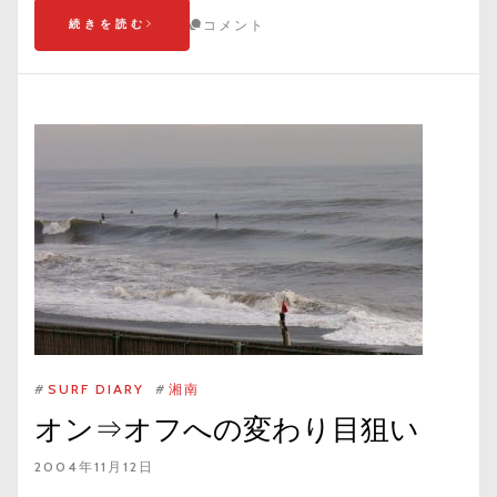
続きを読む
コメント
#
SURF DIARY
#
湘南
オン⇒オフへの変わり目狙い
2004年11月12日