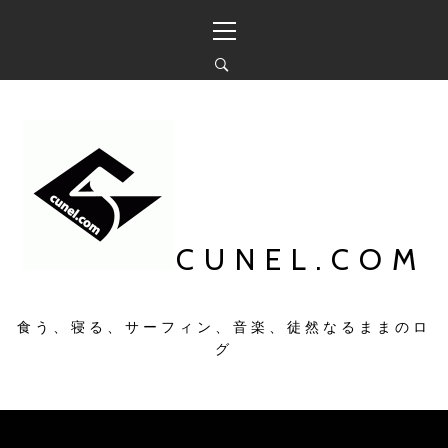
コ
メ
ン
イ
テ
ン
ン
メ
ツ
ニ
へ
ュ
ス
ー
キ
ッ
プ
CUNEL.COM
食う、寝る、サーフィン、音楽、徒然なるままのロ
グ