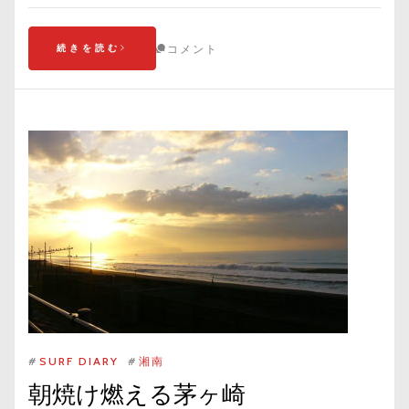
続きを読む
コメント
#
SURF DIARY
#
湘南
朝焼け燃える茅ヶ崎