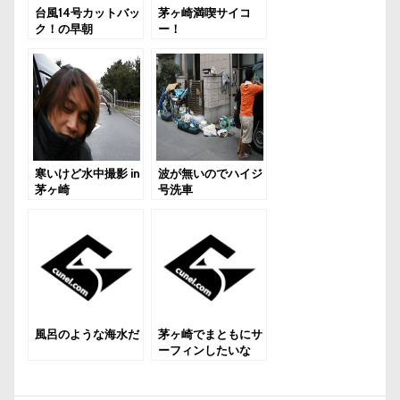
台風14号カットバッ
茅ヶ崎満喫サイコ
ク！の早朝
ー！
寒いけど水中撮影 in
波が無いのでハイジ
茅ヶ崎
号洗車
風呂のような海水だ
茅ヶ崎でまともにサ
ーフィンしたいな