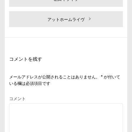
投
去
稿
の
ナ
投
次
アットホームライヴ
ビ
稿:
の
投
ゲ
稿:
ー
シ
コメントを残す
ョ
ン
メールアドレスが公開されることはありません。
*
が付いて
いる欄は必須項目です
コメント