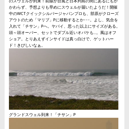
のスウェルが到来！前線が台風と日本列島の間にあるにもか
かわらず、予想よりも早めにスウェルが届いたようだ！開催
中のWCTクイックシルバージャパンプロも、部原がクローズ
アウトのため「マリブ」Pに移動するとか･･･。よし、気合を
入れて「チサン」Pへ。ヤバイ、思った以上にサイズがある。
頭～頭オーバー、セットでダブル近いオバケも…。風はオフ
ショア。とりあえずインサイドは真っ白けで、ゲットハー
ド！きびしいなぁ。
グランドスウェル到来！「チサン」P