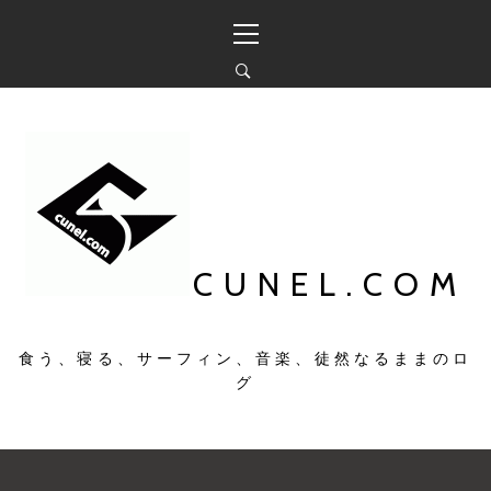
コ
メ
ン
イ
テ
ン
ン
メ
ツ
ニ
へ
ュ
ス
ー
キ
ッ
プ
CUNEL.COM
食う、寝る、サーフィン、音楽、徒然なるままのロ
グ