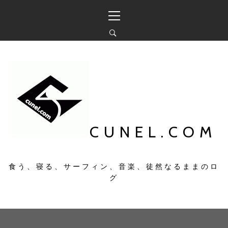
コ
メ
ン
イ
テ
ン
ン
メ
ツ
ニ
へ
ュ
ス
ー
キ
ッ
プ
CUNEL.COM
食う、寝る、サーフィン、音楽、徒然なるままのロ
グ