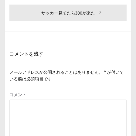
稿
の
ナ
投
次
サッカー見てたら38Kが来た
ビ
稿:
の
投
ゲ
稿:
ー
シ
コメントを残す
ョ
ン
メールアドレスが公開されることはありません。
*
が付いて
いる欄は必須項目です
コメント