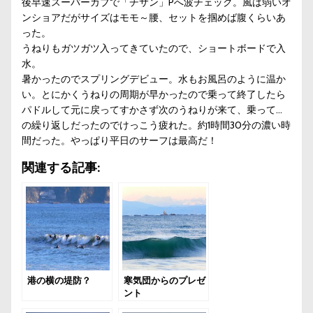
後早速スーパーカブで「チサン」Pへ波チェック。風は弱いオ
ンショアだがサイズはモモ～腰、セットを掴めば腹くらいあ
った。
うねりもガツガツ入ってきていたので、ショートボードで入
水。
暑かったのでスプリングデビュー。水もお風呂のように温か
い。とにかくうねりの周期が早かったので乗って終了したら
パドルして元に戻ってすかさず次のうねりが来て、乗って…
の繰り返しだったのでけっこう疲れた。約1時間30分の濃い時
間だった。やっぱり平日のサーフは最高だ！
関連する記事:
港の横の堤防？
寒気団からのプレゼ
ント