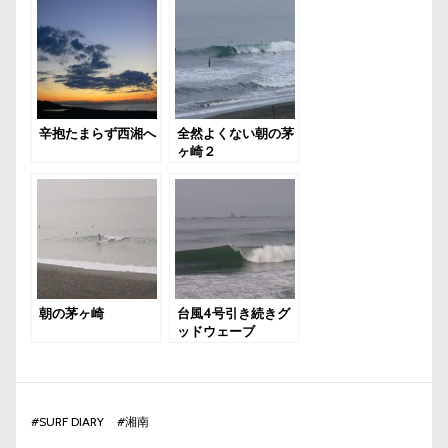
辛抱たまらず西湘へ
全然よくない朝の茅
ヶ崎２
朝の茅ヶ崎
台風4号引き続きグ
ッドウェーブ
#
SURF DIARY
#
湘南