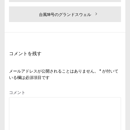
去
稿
の
ナ
投
次
台風18号のグランドスウェル
ビ
稿:
の
投
ゲ
稿:
ー
シ
コメントを残す
ョ
ン
メールアドレスが公開されることはありません。
*
が付いて
いる欄は必須項目です
コメント