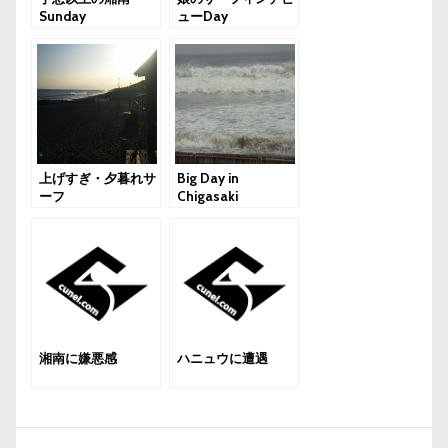
Sunday
ューDay
上げすぎ・夕暮れサ
Big Day in
ーフ
Chigasaki
湘南に嫌悪感
ハニュウに遭遇