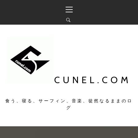
コ
メ
ン
イ
テ
ン
ン
メ
ツ
ニ
へ
ュ
ス
ー
キ
ッ
プ
CUNEL.COM
食う、寝る、サーフィン、音楽、徒然なるままのロ
グ