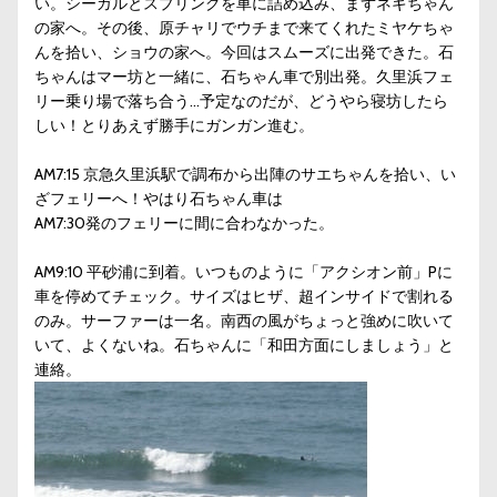
い。シーガルとスプリングを車に詰め込み、まずネギちゃん
の家へ。その後、原チャリでウチまで来てくれたミヤケちゃ
んを拾い、ショウの家へ。今回はスムーズに出発できた。石
ちゃんはマー坊と一緒に、石ちゃん車で別出発。久里浜フェ
リー乗り場で落ち合う…予定なのだが、どうやら寝坊したら
しい！とりあえず勝手にガンガン進む。
AM7:15 京急久里浜駅で調布から出陣のサエちゃんを拾い、い
ざフェリーへ！やはり石ちゃん車は
AM7:30発のフェリーに間に合わなかった。
AM9:10 平砂浦に到着。いつものように「アクシオン前」Pに
車を停めてチェック。サイズはヒザ、超インサイドで割れる
のみ。サーファーは一名。南西の風がちょっと強めに吹いて
いて、よくないね。石ちゃんに「和田方面にしましょう」と
連絡。