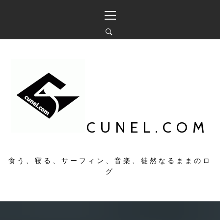
コ
メ
ン
イ
テ
ン
ン
メ
ツ
ニ
へ
ュ
ス
ー
キ
ッ
プ
CUNEL.COM
食う、寝る、サーフィン、音楽、徒然なるままのロ
グ