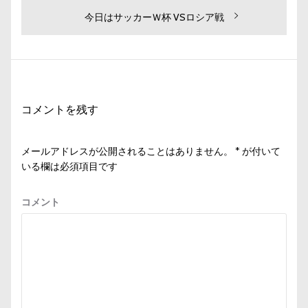
の
ナ
投
次
今日はサッカーＷ杯 VSロシア戦
ビ
稿:
の
投
ゲ
稿:
ー
シ
コメントを残す
ョ
ン
メールアドレスが公開されることはありません。
*
が付いて
いる欄は必須項目です
コメント