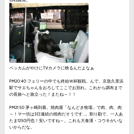
ベッカムがやけにTVカメラに映るんだよなぁ
PM20:40 フェリーの中でも終始Ｗ杯観戦。んで、京急久里浜
駅でサエちゃんをおろしてここでお別れ。これから調布まで
の長旅へと旅立った！またね～！！
PM21:50 茅ヶ崎到着。焼肉屋「なんどき牧場」で肉、肉、肉
～！マー坊は3日連続の焼肉だそうです…。割り勘で、一人あ
たま1250円也！安いですね～。これも大食漢・コウキがいな
いからだな。