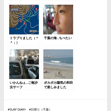
トラブりました（＾
千葉の海…ちべたい
＾；）
いかんねぇ…ご無沙
ポカポカ陽気の和田
汰サーフ
で楽しみました
#
SURF DIARY
#
日帰り（千葉）