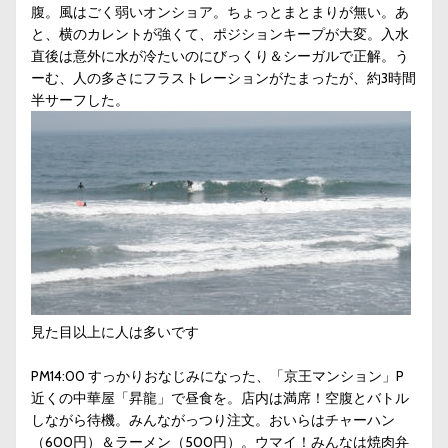
腹。風はごく弱いオンショア。ちょっとまとまりが無い。あ
と、横のカレントが強くて、ポジションキープが大変。入水
直後は意外に水が冷たいのにびっくり＆シーガルで正解。う
ーむ、人の多さにフラストレーションがたまったが、約3時間
半サーフした。
見た目以上に人は多いです
PM14:00 すっかりおなじみになった、「京王マンション」P
近くの中華屋「昇龍」で昼食を。店内は満席！空腹とバトル
しながら待機。みんながっつり注文。おいらはチャーハン
（600円）＆ラーメン（500円）。ウマイ！みんなは焼肉弁