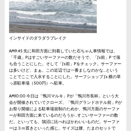
インサイドのダラダラブレイク
AM9:45 先に和田方面に到着していた石ちゃん車情報では、
「千歳」Pはすごいサーファーの数だそうで、「J’s前」P で落
ち合うことにした。そして「J’s前」Pをチェック。サーファー
は多いけど、まぁ、この近辺では一番ましなのかな…という
ことでここで入水することにした。サーフショップ J’s 横の草
っ原駐車場（500円）へ駐車。
AM10:00 今日は「鴨川マルキ」Pが「鴨川市長杯」という大
会が開催されていてクローズ、「鴨川グランドホテル前」Pが
お祭り開催による駐車場規制のためか、鴨川方面のサーファ
ーが和田方面に来ているのだろうか…すごいサーファーの数
だ。といっても、鵠沼に比べればかわいいものだ。サーファ
ーは３ｍ置きといった感じ。サイズは腰、たまのセットで