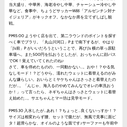
当大盛り、中華丼、海老冷やし中華、チャーシュー冷やし中
華など。食事中、ちょうどサッカーW杯「アルゼンチン対ナ
イジェリア」がキックオフ。なかなか席を立てずしばし観
戦。
PM15:00 ようやく店を出て、第二ラウンドのポイントを探す
べく車でブラリ。「丸山川河口」Pまで南下するが、やはり
「J’s前」P がいいだろうということで、再び J’s 横の草っ原駐
車場へ。また500円を払おうとしたが、おっちゃんに顔パス
でOK！覚えていてくれたのね♪
さて、車を停めたものの、一同動かない…。おや！？やる気
なしモード！？どうやら、濡れたウェットに着替えるのがみ
んな嫌らしい。おいらとミヤケちゃんはさっさと着替えたの
だが…。「んじゃ、海入るのやめてみんなでオレの車洗おう
か！」って言ったら、ネギちゃんはさっさとウェットに着替
え始めた…。サエちゃんとマー坊は見学モード。
PM15:30 入水したが…あれ！？ちょっと…良くないっすか！？
サイズは相変わらず腰、セットで腹だが、無風で見事に面ピ
タ！超滑らかな、オイルのような面です♪サーファーも午前中