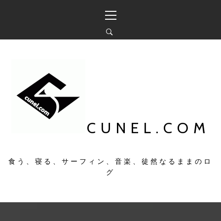
コ
メ
ン
イ
テ
ン
ン
メ
ツ
ニ
へ
ュ
ス
ー
キ
ッ
プ
CUNEL.COM
食う、寝る、サーフィン、音楽、徒然なるままのロ
グ