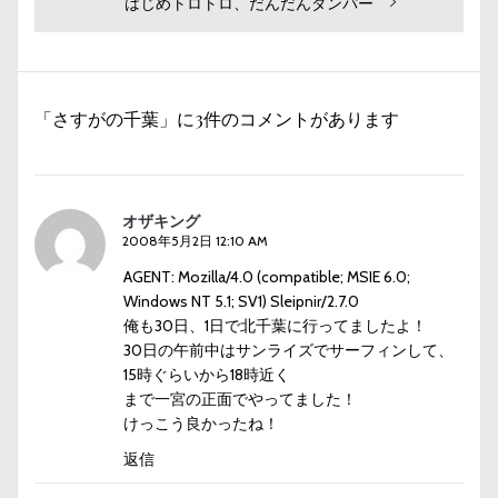
投
次
はじめトロトロ、だんだんダンパー
ビ
稿:
の
投
ゲ
稿:
ー
「さすがの千葉」に3件のコメントがあります
シ
ョ
ン
オザキング
2008年5月2日 12:10 AM
AGENT: Mozilla/4.0 (compatible; MSIE 6.0;
Windows NT 5.1; SV1) Sleipnir/2.7.0
俺も30日、1日で北千葉に行ってましたよ！
30日の午前中はサンライズでサーフィンして、
15時ぐらいから18時近く
まで一宮の正面でやってました！
けっこう良かったね！
返信