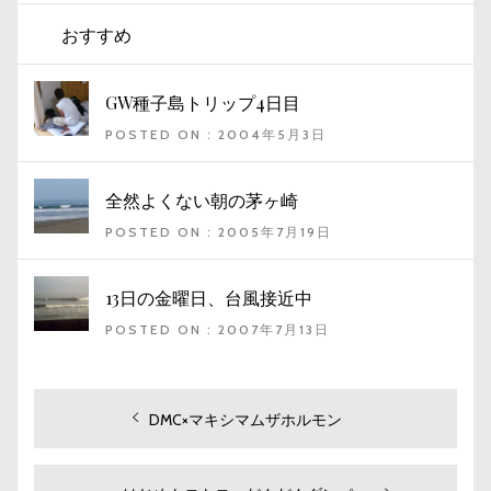
おすすめ
GW種子島トリップ4日目
POSTED ON : 2004年5月3日
全然よくない朝の茅ヶ崎
POSTED ON : 2005年7月19日
13日の金曜日、台風接近中
POSTED ON : 2007年7月13日
投
過
DMC×マキシマムザホルモン
去
稿
の
ナ