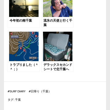
今年初の南千葉
流氷の天使と行く千
葉
トラブりました（＾
デラックスセカンド
＾；）
シートで北千葉へ
GO
#
SURF DIARY
#
日帰り（千葉）
タグ:
千葉