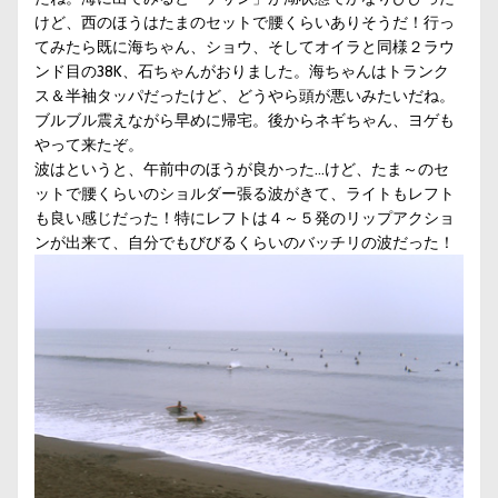
けど、西のほうはたまのセットで腰くらいありそうだ！行っ
てみたら既に海ちゃん、ショウ、そしてオイラと同様２ラウ
ンド目の38K、石ちゃんがおりました。海ちゃんはトランク
ス＆半袖タッパだったけど、どうやら頭が悪いみたいだね。
ブルブル震えながら早めに帰宅。後からネギちゃん、ヨゲも
やって来たぞ。
波はというと、午前中のほうが良かった…けど、たま～のセ
ットで腰くらいのショルダー張る波がきて、ライトもレフト
も良い感じだった！特にレフトは４～５発のリップアクショ
ンが出来て、自分でもびびるくらいのバッチリの波だった！