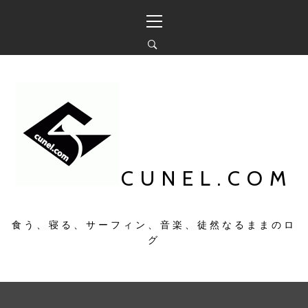
コ
メ
ン
イ
テ
ン
ン
メ
ツ
ニ
へ
ュ
ス
ー
キ
ッ
プ
CUNEL.COM
食う、寝る、サーフィン、音楽、徒然なるままのロ
グ