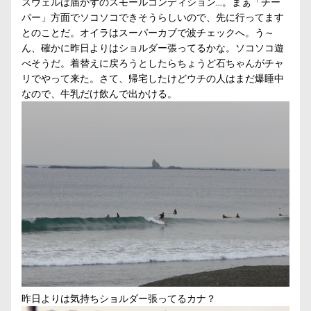
スウェルは届かずのスモールコンディション…。まぁ「チー
パー」方面でソコソコできそうらしいので、先に行ってます
とのことだ。オイラはスーパーカブで波チェックへ。う～
ん、確かに昨日よりはショルダー張ってるかな。ソコソコ遊
べそうだ。着替えに戻ろうとしたらちょうど石ちゃんがチャ
リでやって来た。さて、帰宅したけどウチの人はまだ爆睡中
なので、牛乳だけ飲んで出かける。
昨日よりは気持ちショルダー張ってるカナ？