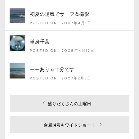
初夏の陽気でサーフ＆撮影
POSTED ON : 2007年4月1日
単身千葉
POSTED ON : 2008年4月12日
モモありゃ十分です
POSTED ON : 2007年2月3日
投
過
盛りだくさんの土曜日
去
稿
の
ナ
投
次
台風14号もワイドショー！
ビ
稿:
の
投