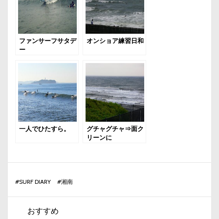
ファンサーフサタデ
オンショア練習日和
ー
一人でひたすら。
グチャグチャ⇒面ク
リーンに
#
SURF DIARY
#
湘南
おすすめ