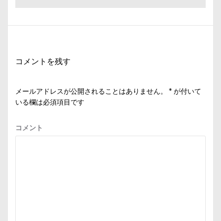
ビ
稿:
の
投
ゲ
稿:
ー
シ
コメントを残す
ョ
ン
メールアドレスが公開されることはありません。
*
が付いて
いる欄は必須項目です
コメント