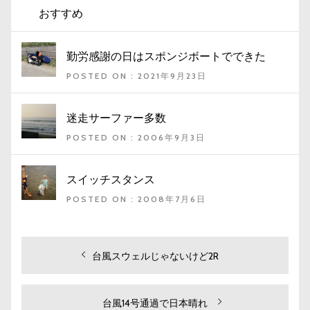
おすすめ
勤労感謝の日はスポンジボートでできた
POSTED ON : 2021年9月23日
迷走サーファー多数
POSTED ON : 2006年9月3日
スイッチスタンス
POSTED ON : 2008年7月6日
投
過
台風スウェルじゃないけど2R
去
稿
の
ナ
投
次
台風14号通過で日本晴れ