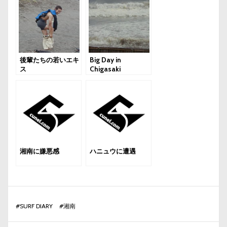
後輩たちの若いエキ
Big Day in
ス
Chigasaki
湘南に嫌悪感
ハニュウに遭遇
#
SURF DIARY
#
湘南