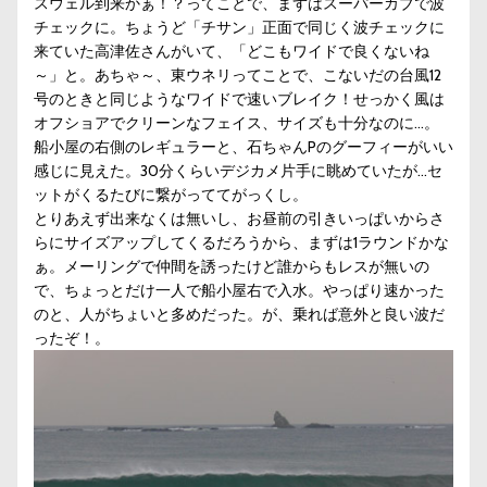
スウェル到来かぁ！？ってことで、まずはスーパーカブで波
チェックに。ちょうど「チサン」正面で同じく波チェックに
来ていた高津佐さんがいて、「どこもワイドで良くないね
～」と。あちゃ～、東ウネリってことで、こないだの台風12
号のときと同じようなワイドで速いブレイク！せっかく風は
オフショアでクリーンなフェイス、サイズも十分なのに…。
船小屋の右側のレギュラーと、石ちゃんPのグーフィーがいい
感じに見えた。30分くらいデジカメ片手に眺めていたが…セ
ットがくるたびに繋がっててがっくし。
とりあえず出来なくは無いし、お昼前の引きいっぱいからさ
らにサイズアップしてくるだろうから、まずは1ラウンドかな
ぁ。メーリングで仲間を誘ったけど誰からもレスが無いの
で、ちょっとだけ一人で船小屋右で入水。やっぱり速かった
のと、人がちょいと多めだった。が、乗れば意外と良い波だ
ったぞ！。