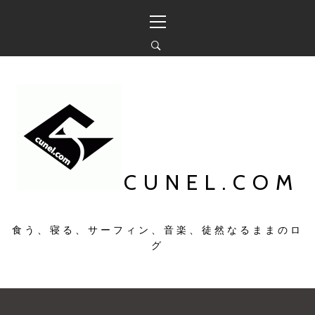
コ
メ
ン
イ
テ
ン
ン
メ
ツ
ニ
へ
ュ
ス
ー
キ
ッ
プ
CUNEL.COM
食う、寝る、サーフィン、音楽、徒然なるままのロ
グ