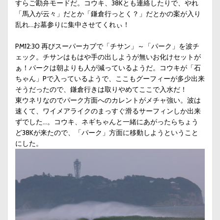
すらご勘弁モードだ。コウキ、38Kとも連絡したりで、やれ
「馬入が云々」だとか「鎌倉行っとく？」だとかの案が入り
乱れ…お墓参りに集中させてくれぃ！
PM12:30 再びスーパーカブで「チサン」～「パーク」を波チ
ェック。チサンはもはや手の出しようが無いお化けセットが
ぁ！パークは朝よりも人が減っているようだ。コウキが「石
ちゃん」Pで入っているようで、ここもグーフィーが多少出来
そうだったので、鎌倉行きは取りやめてここで入水だ！
東ウネリなのでパーク方面へのカレントがメチャ強い。波は
速くて、ワイメアライクのまっすぐ滑るサーフィンしか出来
ずでした…。コウキ、ネギちゃんと一緒にあがったらちょう
ど38Kが来たので、「パーク」方面に移動しようということ
にした。