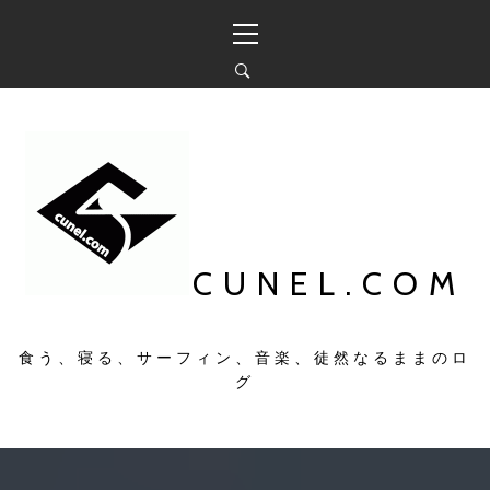
コ
メ
ン
イ
テ
ン
ン
メ
ツ
ニ
へ
ュ
ス
ー
キ
ッ
プ
CUNEL.COM
食う、寝る、サーフィン、音楽、徒然なるままのロ
グ