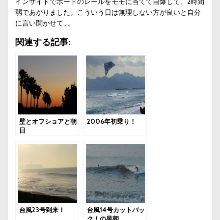
インサイドでボードのレールをモモに当てて自爆して、2時間
弱であがりました。こういう日は無理しない方が良いと自分
に言い聞かせて…。
関連する記事:
壁とオフショアと朝
2006年初乗り！
日
台風23号到来！
台風14号カットバッ
ク！の早朝