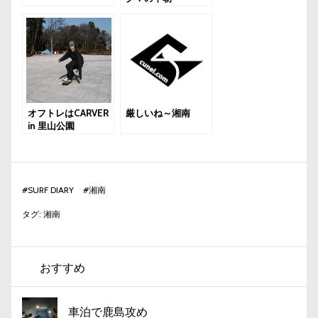
オフトレはCARVER
厳しいね～湘南
in 里山公園
#
SURF DIARY
#
湘南
タグ:
湘南
おすすめ
車泊で鹿島攻め