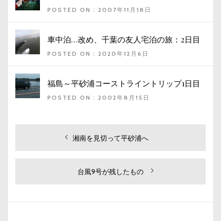
POSTED ON : 2007年11月18日
車中泊…改め、千葉の友人宅泊の旅：2日目
POSTED ON : 2020年12月6日
福島～平砂浦コーストライントリップ1日目
POSTED ON : 2002年8月15日
投
過
湘南を見切って平砂浦へ
去
稿
の
ナ
投
次
台風9号が残したもの
ビ
稿:
の
投
ゲ
稿:
ー