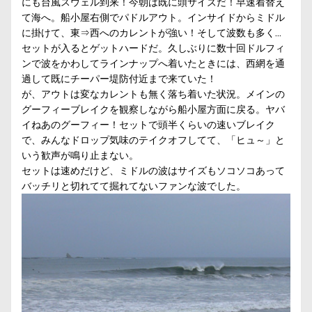
にも台風スウェル到来！今朝は既に頭サイズだ！早速着替え
て海へ。船小屋右側でパドルアウト。インサイドからミドル
に掛けて、東⇒西へのカレントが強い！そして波数も多く…
セットが入るとゲットハードだ。久しぶりに数十回ドルフィ
ンで波をかわしてラインナップへ着いたときには、西網を通
過して既にチーパー堤防付近まで来ていた！
が、アウトは変なカレントも無く落ち着いた状況。メインの
グーフィーブレイクを観察しながら船小屋方面に戻る。ヤバ
イねあのグーフィー！セットで頭半くらいの速いブレイク
で、みんなドロップ気味のテイクオフしてて、「ヒュ～」と
いう歓声が鳴り止まない。
セットは速めだけど、ミドルの波はサイズもソコソコあって
バッチリと切れてて掘れてないファンな波でした。