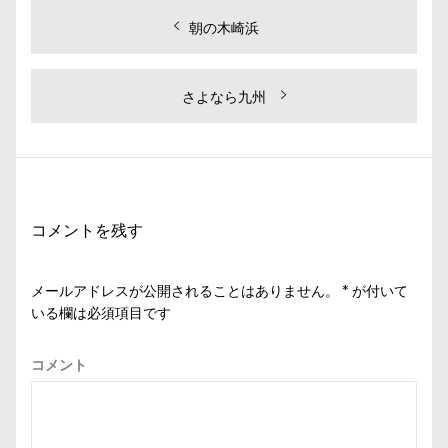
投
過
朝の木崎浜
去
稿
の
ナ
投
次
さよなら九州
ビ
稿:
の
投
ゲ
稿:
ー
シ
コメントを残す
ョ
ン
メールアドレスが公開されることはありません。
*
が付いて
いる欄は必須項目です
コメント