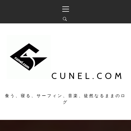
コ
メ
ン
イ
テ
ン
ン
メ
ツ
ニ
へ
ュ
ス
ー
キ
ッ
プ
CUNEL.COM
食う、寝る、サーフィン、音楽、徒然なるままのロ
グ