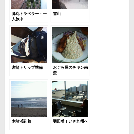
弾丸トラベラー・一
雪山
人旅中
宮崎トリップ準備
おぐら屋のチキン南
蛮
木崎浜到着
羽田着！いざ九州へ