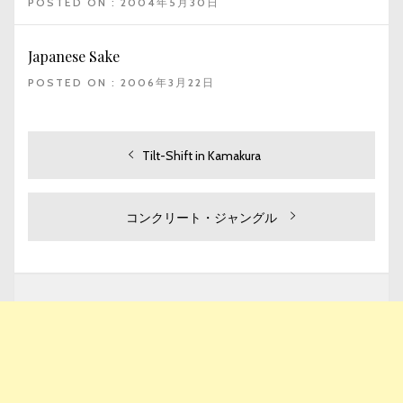
POSTED ON : 2004年5月30日
Japanese Sake
POSTED ON : 2006年3月22日
投
過
Tilt-Shift in Kamakura
去
稿
の
ナ
投
次
コンクリート・ジャングル
ビ
稿:
の
投
ゲ
稿:
ー
シ
ョ
ン