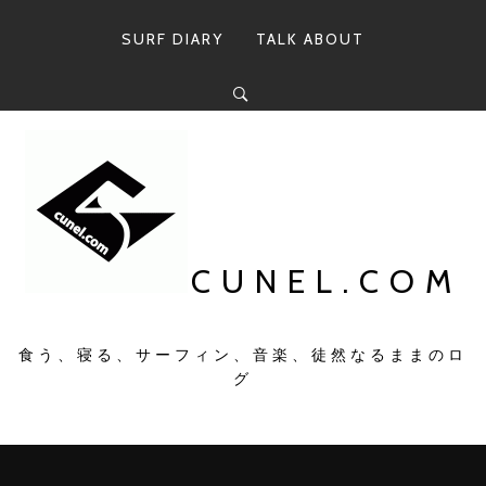
コ
ン
SURF DIARY
TALK ABOUT
テ
ン
ツ
へ
ス
キ
ッ
プ
CUNEL.COM
食う、寝る、サーフィン、音楽、徒然なるままのロ
グ