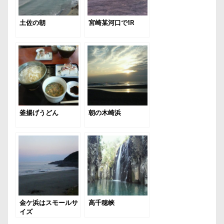
土佐の朝
宮崎某河口で1R
釜揚げうどん
朝の木崎浜
金ケ浜はスモールサ
高千穂峡
イズ