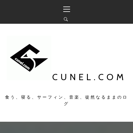
コ
メ
ン
イ
テ
ン
ン
メ
ツ
ニ
へ
ュ
ス
ー
キ
ッ
プ
CUNEL.COM
食う、寝る、サーフィン、音楽、徒然なるままのロ
グ