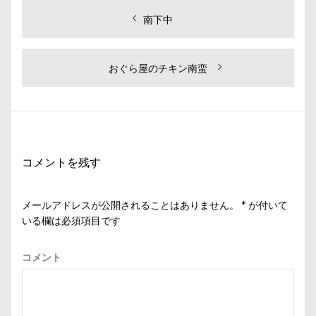
投
過
南下中
去
稿
の
ナ
投
次
おぐら屋のチキン南蛮
ビ
稿:
の
投
ゲ
稿:
ー
シ
コメントを残す
ョ
ン
メールアドレスが公開されることはありません。
*
が付いて
いる欄は必須項目です
コメント