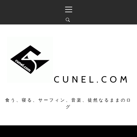
コ
メ
ン
イ
テ
ン
ン
メ
ツ
ニ
へ
ュ
ス
ー
キ
ッ
プ
CUNEL.COM
食う、寝る、サーフィン、音楽、徒然なるままのロ
グ