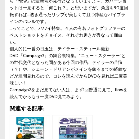
ら『flow』の最新号が発行となっていますよ～。カバーショ
ットは一見すると「何これ？」と思いますが、角度を90度回
転すれば…透き通ったリップが美しくて且つ獰猛なパイプラ
インのバレルです。
…ってことで、ハワイ特集。４人の有名フォトグラファーの
ベストショットをチョイス。それぞれ趣きが異なって面白
い。
個人的に一番の目玉は、テイラー・スティール最新
DVD『Campaign2』の舞台裏特集。“ニュー・スクーラー”と
の世代交代となった間がある今回の作品、テイラーの苦悩
（？）や、シェーン・ドリアンがメインを飾るまでの経緯な
どが垣間見れるので、コレを読んでからDVDを見れば二度美
味しい！
Campaign2をまだ見てない人は、まず1回普通に見て、flowを
読んでからもう一度DVD見てみよう。
関連する記事: