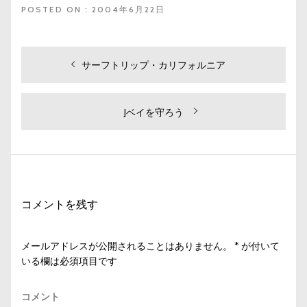
POSTED ON : 2004年6月22日
投
過
サーフトリップ・カリフォルニア
去
稿
の
ナ
投
次
Jベイを守ろう
ビ
稿:
の
投
ゲ
稿:
ー
シ
コメントを残す
ョ
ン
メールアドレスが公開されることはありません。
*
が付いて
いる欄は必須項目です
コメント