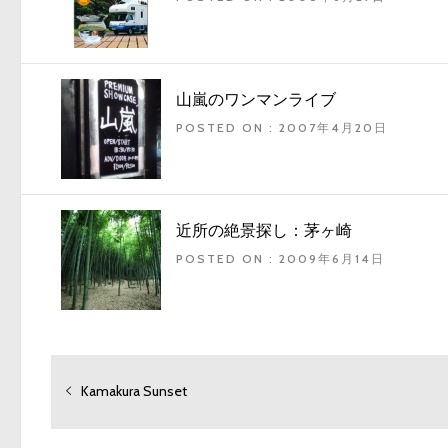
山嵐のワンマンライブ
POSTED ON : 2007年4月20日
近所の絶景探し：茅ヶ崎
POSTED ON : 2009年6月14日
投
過
Kamakura Sunset
稿
去
の
ナ