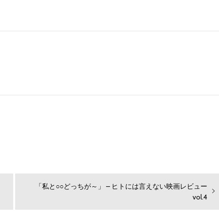
次
「私と○○どっちが～」 – ヒトには言えない映画レビュー
の
vol.4
投
稿: