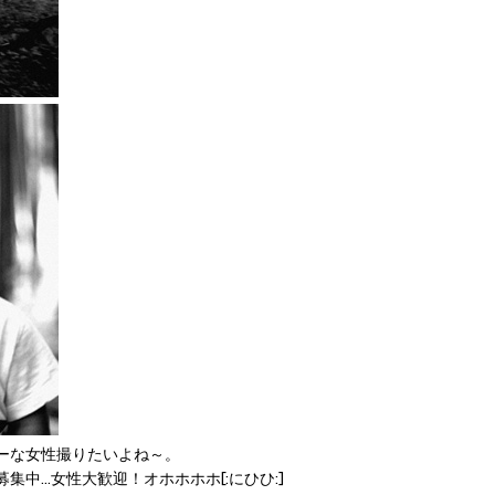
ーな女性撮りたいよね～。
中…女性大歓迎！オホホホホ[:にひひ:]