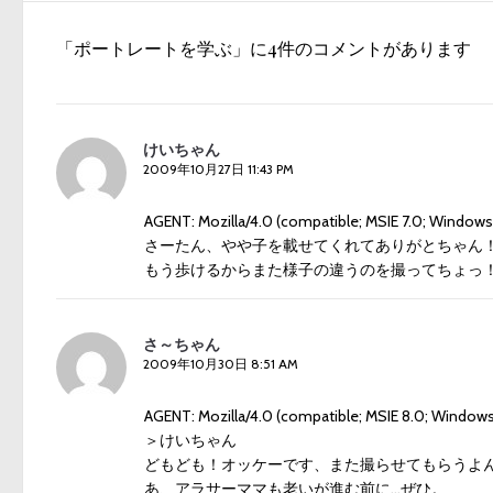
投
ビ
稿:
「ポートレートを学ぶ」に4件のコメントがあります
ゲ
ー
シ
けいちゃん
ョ
2009年10月27日 11:43 PM
ン
AGENT: Mozilla/4.0 (compatible; MSIE 7.0; Windows N
さーたん、やや子を載せてくれてありがとちゃん
もう歩けるからまた様子の違うのを撮ってちょっ
さ～ちゃん
2009年10月30日 8:51 AM
AGENT: Mozilla/4.0 (compatible; MSIE 8.0; Windows N
＞けいちゃん
どもども！オッケーです、また撮らせてもらうよ
あ、アラサーママも老いが進む前に…ぜひ。