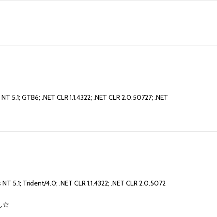
T 5.1; GTB6; .NET CLR 1.1.4322; .NET CLR 2.0.50727; .NET
！
！
T 5.1; Trident/4.0; .NET CLR 1.1.4322; .NET CLR 2.0.5072
ん☆