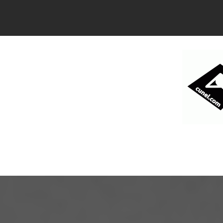
コ
ン
テ
ン
ツ
へ
ス
キ
ッ
プ