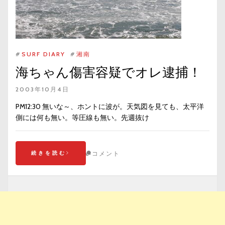
#
SURF DIARY
#
湘南
海ちゃん傷害容疑でオレ逮捕！
2003年10月4日
PM12:30 無いな～、ホントに波が。天気図を見ても、太平洋
側には何も無い。等圧線も無い。先週抜け
続きを読む
コメント