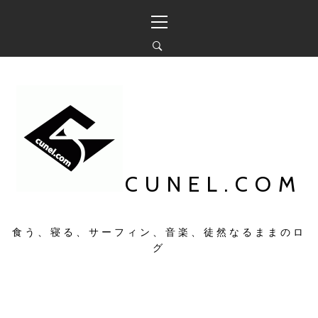
コ
メ
ン
イ
テ
ン
ン
メ
ツ
ニ
へ
ュ
ス
ー
キ
ッ
プ
CUNEL.COM
食う、寝る、サーフィン、音楽、徒然なるままのロ
グ