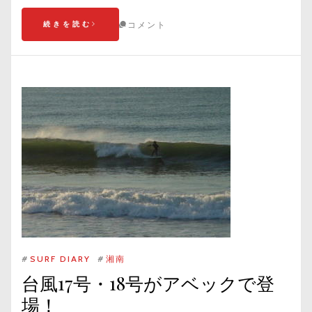
続きを読む
コメント
#
SURF DIARY
#
湘南
台風17号・18号がアベックで登
場！