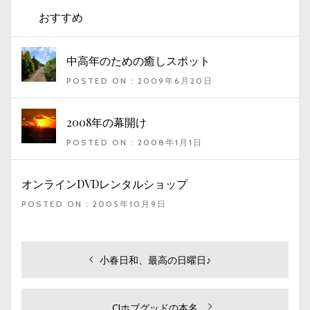
おすすめ
中高年のための癒しスポット
POSTED ON : 2009年6月20日
2008年の幕開け
POSTED ON : 2008年1月1日
オンラインDVDレンタルショップ
POSTED ON : 2005年10月9日
投
過
小春日和、最高の日曜日♪
去
稿
の
ナ
投
次
CJホブグッドの本名