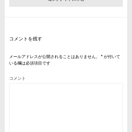
ビ
稿:
の
投
ゲ
稿:
ー
シ
コメントを残す
ョ
ン
メールアドレスが公開されることはありません。
*
が付いて
いる欄は必須項目です
コメント