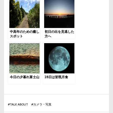
中高年のための癒し
初日の出を見逃した
スポット
方へ
今日の夕暮れ富士山
28日は皆既月食
#
TALK ABOUT
#
カメラ・写真