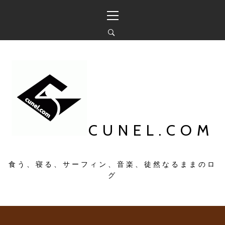
コ
メ
ン
イ
テ
ン
ン
メ
ツ
ニ
へ
ュ
ス
ー
キ
ッ
プ
CUNEL.COM
食う、寝る、サーフィン、音楽、徒然なるままのロ
グ