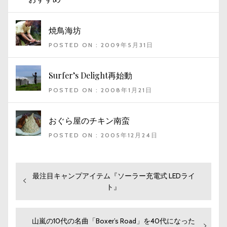
焼鳥海坊
POSTED ON : 2009年5月31日
Surfer’s Delight再始動
POSTED ON : 2008年1月21日
おぐら屋のチキン南蛮
POSTED ON : 2005年12月24日
過
最注目キャンプアイテム『ソーラー充電式 LEDライ
投
去
ト』
稿
の
ナ
投
ビ
稿:
次
山嵐の10代の名曲「Boxer’s Road」を40代になった