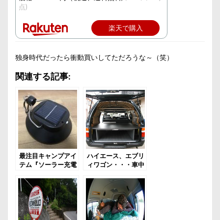
点)
楽天で購入
独身時代だったら衝動買いしてただろうな～（笑）
関連する記事:
最注目キャンプアイ
ハイエース、エブリ
テム『ソーラー充電
ィワゴン・・・車中
式 LEDライト』
泊用ベッドとの歩み