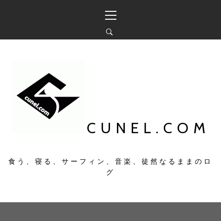
コ
メ
ン
イ
テ
ン
ン
メ
ツ
ニ
へ
ュ
ス
ー
キ
ッ
プ
CUNEL.COM
食う、寝る、サーフィン、音楽、徒然なるままのロ
グ