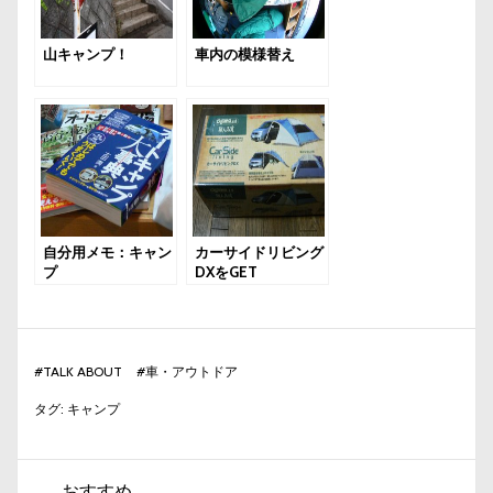
山キャンプ！
車内の模様替え
自分用メモ：キャン
カーサイドリビング
プ
DXをGET
#
TALK ABOUT
#
車・アウトドア
タグ:
キャンプ
おすすめ