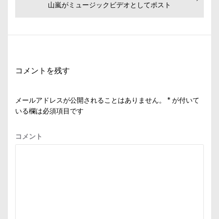
の
山嵐がミュージックビデオとしてポスト
ゲ
投
ー
稿:
シ
ョ
ン
コメントを残す
メールアドレスが公開されることはありません。
*
が付いて
いる欄は必須項目です
コメント