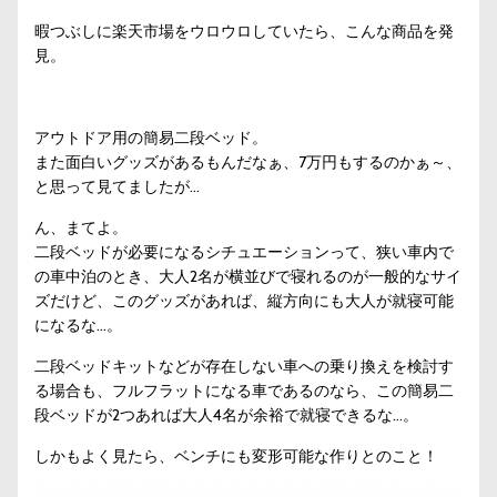
暇つぶしに楽天市場をウロウロしていたら、こんな商品を発
見。
アウトドア用の簡易二段ベッド。
また面白いグッズがあるもんだなぁ、7万円もするのかぁ～、
と思って見てましたが…
ん、まてよ。
二段ベッドが必要になるシチュエーションって、狭い車内で
の車中泊のとき、大人2名が横並びで寝れるのが一般的なサイ
ズだけど、このグッズがあれば、縦方向にも大人が就寝可能
になるな…。
二段ベッドキットなどが存在しない車への乗り換えを検討す
る場合も、フルフラットになる車であるのなら、この簡易二
段ベッドが2つあれば大人4名が余裕で就寝できるな…。
しかもよく見たら、ベンチにも変形可能な作りとのこと！