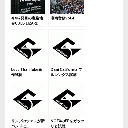
今年2発目の裏路地
湘南音祭vol.4
＠CULB LIZARD
Less Than Jake新
Dani California フ
作試聴
ルレングス試聴
リンプのウェスが新
NOFXのEPをガッツ
バンドに…
リと試聴