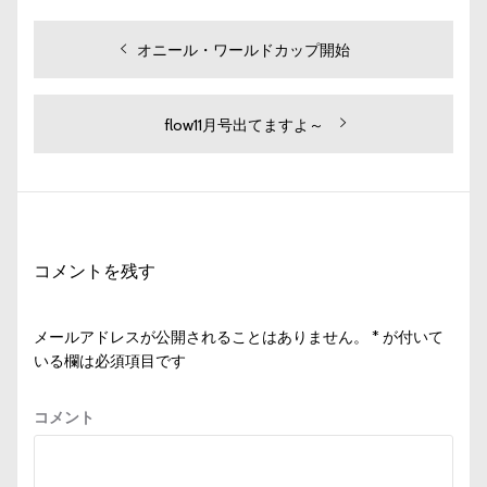
投
過
オニール・ワールドカップ開始
去
稿
の
ナ
投
次
flow11月号出てますよ～
ビ
稿:
の
投
ゲ
稿:
ー
シ
コメントを残す
ョ
ン
メールアドレスが公開されることはありません。
*
が付いて
いる欄は必須項目です
コメント