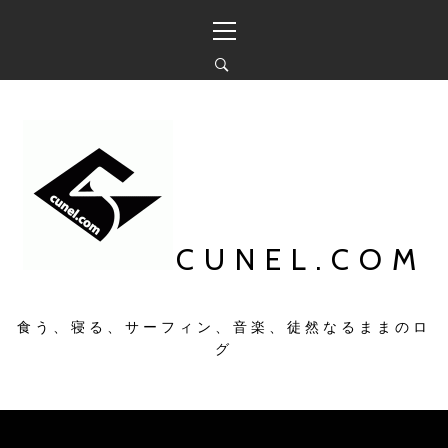
コ
メ
ン
イ
テ
ン
ン
メ
ツ
ニ
へ
ュ
ス
ー
キ
ッ
プ
CUNEL.COM
食う、寝る、サーフィン、音楽、徒然なるままのロ
グ