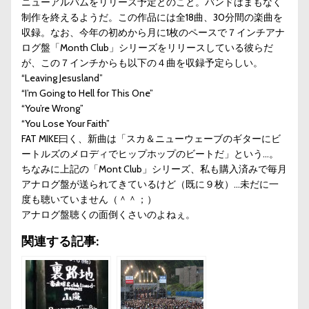
ニューアルバムをリリース予定とのこと。バンドはまもなく
制作を終えるようだ。この作品には全18曲、30分間の楽曲を
収録。なお、今年の初めから月に1枚のペースで７インチアナ
ログ盤「Month Club」シリーズをリリースしている彼らだ
が、この７インチからも以下の４曲を収録予定らしい。
“Leaving Jesusland”
“I’m Going to Hell for This One”
“You’re Wrong”
“You Lose Your Faith”
FAT MIKE曰く、新曲は「スカ＆ニューウェーブのギターにビ
ートルズのメロディでヒップホップのビートだ」という…。
ちなみに上記の「Mont Club」シリーズ、私も購入済みで毎月
アナログ盤が送られてきているけど（既に９枚）…未だに一
度も聴いていません（＾＾；）
アナログ盤聴くの面倒くさいのよねぇ。
関連する記事: