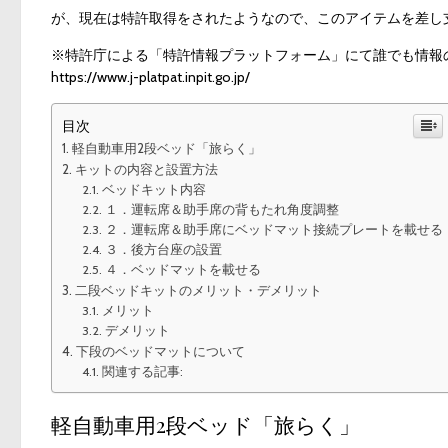
が、現在は特許取得をされたようなので、このアイテムを差し
※特許庁による「特許情報プラットフォーム」にて誰でも情報
https://www.j-platpat.inpit.go.jp/
目次
軽自動車用2段ベッド「旅らく」
キットの内容と設置方法
ベッドキット内容
１．運転席＆助手席の背もたれ角度調整
２．運転席＆助手席にベッドマット接続プレートを載せる
３．後方台座の設置
４．ベッドマットを載せる
二段ベッドキットのメリット・デメリット
メリット
デメリット
下段のベッドマットについて
関連する記事:
軽自動車用2段ベッド「旅らく」