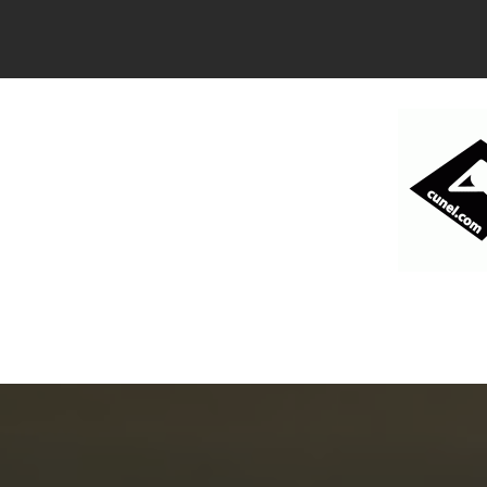
コ
ン
テ
ン
ツ
へ
ス
キ
ッ
プ