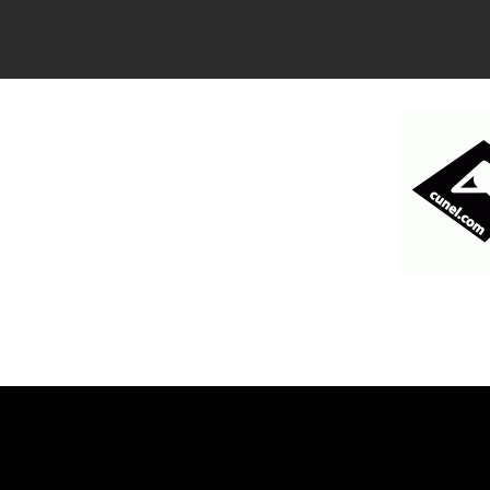
コ
ン
テ
ン
ツ
へ
ス
キ
ッ
プ