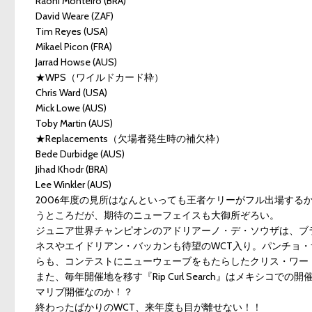
Raoni Monteiro (BRA)
David Weare (ZAF)
Tim Reyes (USA)
Mikael Picon (FRA)
Jarrad Howse (AUS)
★WPS（ワイルドカード枠）
Chris Ward (USA)
Mick Lowe (AUS)
Toby Martin (AUS)
★Replacements（欠場者発生時の補欠枠）
Bede Durbidge (AUS)
Jihad Khodr (BRA)
Lee Winkler (AUS)
2006年度の見所はなんといっても王者ケリーがフル出場する
うところだが、期待のニューフェイスも大御所ぞろい。
ジュニア世界チャンピオンのアドリアーノ・デ・ソウザは、ブ
ネスやエイドリアン・バッカンも待望のWCT入り。パンチョ・
らも、コンテストにニューウェーブをもたらしたクリス・ワー
また、毎年開催地を移す『Rip Curl Search』はメキシコ
マリブ開催なのか！？
終わったばかりのWCT、来年度も目が離せない！！