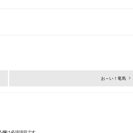
次
お～い！竜馬
の
投
稿:
る欄は必須項目です