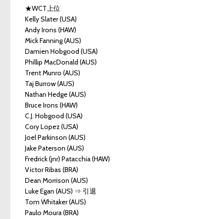
★WCT上位
Kelly Slater (USA)
Andy Irons (HAW)
Mick Fanning (AUS)
Damien Hobgood (USA)
Phillip MacDonald (AUS)
Trent Munro (AUS)
Taj Burrow (AUS)
Nathan Hedge (AUS)
Bruce Irons (HAW)
C.J. Hobgood (USA)
Cory Lopez (USA)
Joel Parkinson (AUS)
Jake Paterson (AUS)
Fredrick (jnr) Patacchia (HAW)
Victor Ribas (BRA)
Dean Morrison (AUS)
Luke Egan (AUS) ⇒ 引退
Tom Whitaker (AUS)
Paulo Moura (BRA)