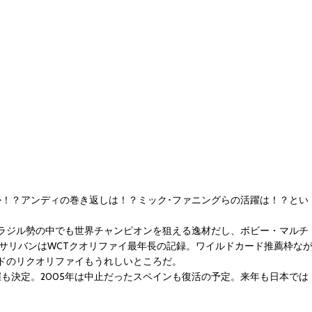
か！？アンディの巻き返しは！？ミック･ファニングらの活躍は！？とい
ラジル勢の中でも世界チャンピオンを狙える逸材だし、ボビー・マルチ
サリバンはWCTクオリファイ最年長の記録。ワイルドカード推薦枠な
ドのリクオリファイもうれしいところだ。
での開催も決定。2005年は中止だったスペインも復活の予定。来年も日本では