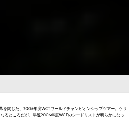
を閉じた、2005年度WCTワールドチャンピオンシップツアー。ケリ
なるところだが、早速2006年度WCTのシードリストが明らかになっ