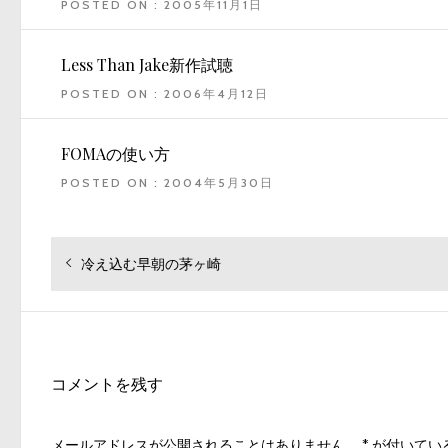
POSTED ON : 2005年11月1日
Less Than Jake新作試聴
POSTED ON : 2006年4月12日
FOMAの使い方
POSTED ON : 2004年5月30日
投
過
冷え込む早朝の茅ヶ崎
去
稿
の
ナ
投
ビ
稿:
ゲ
コメントを残す
ー
シ
メールアドレスが公開されることはありません。
*
が付いてい