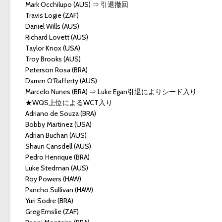
Mark Occhilupo (AUS) ⇒ 引退撤回
Travis Logie (ZAF)
Daniel Wills (AUS)
Richard Lovett (AUS)
Taylor Knox (USA)
Troy Brooks (AUS)
Peterson Rosa (BRA)
Darren O’Rafferty (AUS)
Marcelo Nunes (BRA) ⇒ Luke Egan引退によりシード入り
★WQS上位によるWCT入り
Adriano de Souza (BRA)
Bobby Martinez (USA)
Adrian Buchan (AUS)
Shaun Cansdell (AUS)
Pedro Henrique (BRA)
Luke Stedman (AUS)
Roy Powers (HAW)
Pancho Sullivan (HAW)
Yuri Sodre (BRA)
Greg Emslie (ZAF)