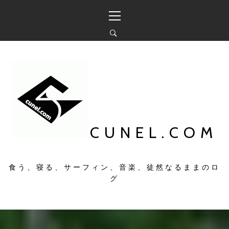
コ
メ
ン
イ
テ
ン
ン
メ
ツ
ニ
へ
ュ
ス
ー
キ
ッ
プ
CUNEL.COM
食う、寝る、サーフィン、音楽、徒然なるままのロ
グ