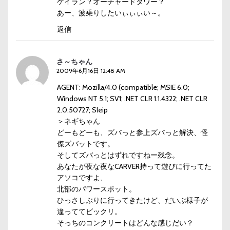
ゲイラン？オーチャードタワー？
あー、波乗りしたいぃぃぃい～。
返信
さ～ちゃん
2009年6月16日 12:48 AM
AGENT: Mozilla/4.0 (compatible; MSIE 6.0;
Windows NT 5.1; SV1; .NET CLR 1.1.4322; .NET CLR
2.0.50727; Sleip
＞ネギちゃん
どーもどーも、ズバっと参上ズバっと解決、怪
傑ズバットです。
そしてズバっとはずれですねー残念。
あなたが夜な夜なCARVER持って遊びに行ってた
アソコですよ、
北部のパワースポット。
ひっさしぶりに行ってきたけど、だいぶ様子が
違っててビックリ。
そっちのコンクリートはどんな感じだい？