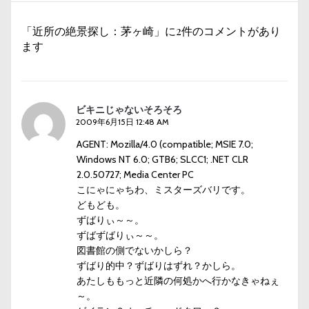
稿:
ー
「近所の絶景探し：茅ヶ崎」に2件のコメントがあり
シ
ます
ョ
ン
ビキニじゃないそろそろ
2009年6月15日 12:48 AM
AGENT: Mozilla/4.0 (compatible; MSIE 7.0;
Windows NT 6.0; GTB6; SLCC1; .NET CLR
2.0.50727; Media Center PC
こにゃにゃちわ、ミスターズバリです。
どもども。
ずばりぃ～～。
ずばずばりぃ～～。
図書館の側でないかしら？
ずばり的中？ずばりはずれ？かしら。
あたしももっと近隣の何処かへ行かなきゃねぇ
～。