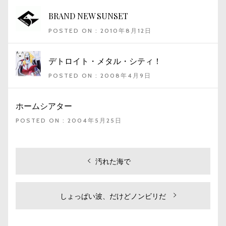
BRAND NEW SUNSET
POSTED ON : 2010年8月12日
デトロイト・メタル・シティ！
POSTED ON : 2008年4月9日
ホームシアター
POSTED ON : 2004年5月25日
投
過
汚れた海で
去
稿
の
ナ
投
次
しょっぱい波、だけどノンビリだ
ビ
稿:
の
投
ゲ