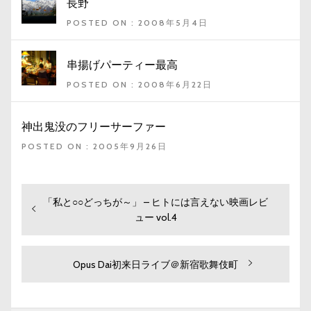
長野
POSTED ON : 2008年5月4日
串揚げパーティー最高
POSTED ON : 2008年6月22日
神出鬼没のフリーサーファー
POSTED ON : 2005年9月26日
過
「私と○○どっちが～」 – ヒトには言えない映画レビ
投
去
ュー vol.4
稿
の
ナ
投
ビ
稿:
次
Opus Dai初来日ライブ＠新宿歌舞伎町
の
ゲ
投
ー
稿: