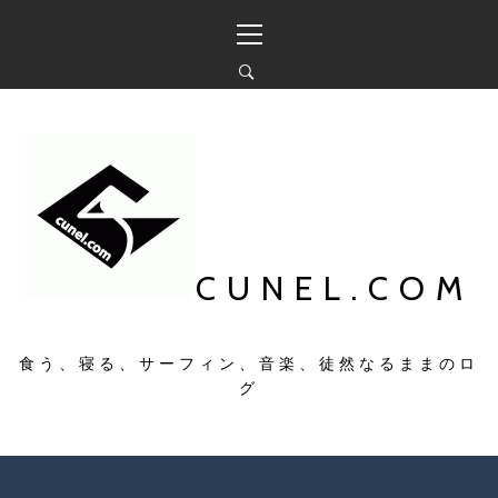
コ
メ
ン
イ
テ
ン
ン
メ
ツ
ニ
へ
ュ
ス
ー
キ
ッ
プ
CUNEL.COM
食う、寝る、サーフィン、音楽、徒然なるままのロ
グ