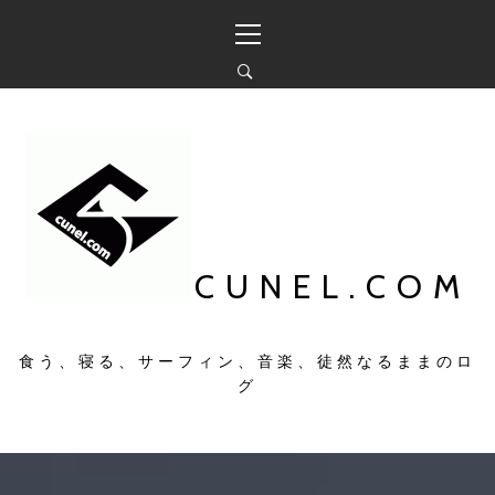
コ
メ
ン
イ
テ
ン
ン
メ
ツ
ニ
へ
ュ
ス
ー
キ
ッ
プ
CUNEL.COM
食う、寝る、サーフィン、音楽、徒然なるままのロ
グ