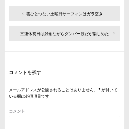
投
過
雲ひとつない土曜日サーフィンはガラ空き
去
稿
の
ナ
投
次
三連休初日は残念ながらダンパー波だが楽しめた
ビ
稿:
の
投
ゲ
稿:
ー
シ
コメントを残す
ョ
ン
メールアドレスが公開されることはありません。
*
が付いて
いる欄は必須項目です
コメント