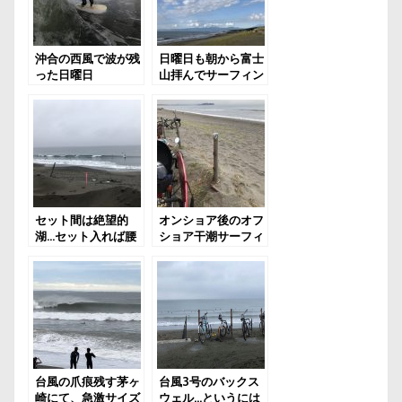
沖合の西風で波が残
日曜日も朝から富士
った日曜日
山拝んでサーフィン
ー！
セット間は絶望的
オンショア後のオフ
湖…セット入れば腰
ショア干潮サーフィ
ン
台風の爪痕残す茅ヶ
台風3号のバックス
崎にて、急激サイズ
ウェル…というには