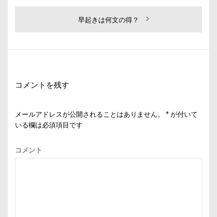
稿
の
ナ
投
次
早起きは何文の得？
ビ
稿:
の
投
ゲ
稿:
ー
シ
コメントを残す
ョ
ン
メールアドレスが公開されることはありません。
*
が付いて
いる欄は必須項目です
コメント