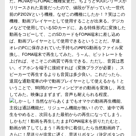
た。MOVAからFOMAに機種変更だ。ちょうど900iシリーズが
リリースされた直後だったので、値段が下がっていた一世代
前のP2102Vという機種。なぜこの機種にしたか！？実はこの
機種、動画プレイヤーとして使用することが出来る。デジカ
メなどで使用しているSDカードに、ある特殊形式に変換した
動画をコピーして、このSDカードをFOMA端末に差し込め
ば、動画プレイヤーとして使用できるということだ。早速、
オレのPCに保存されていた手持ちのMPEG動画をファイル変
換し、FOMA端末で再生してみた。う～ん、ビットレートを
上げれば、そこそこの画質で再生できる。ただし、音質は悪
い。イアホンを端子に接続すれば（変換プラグが必要）、ス
ピーカーで再生するよりも音質は多少良い。これだったら、
退屈な通勤電車の中で動画プレイヤーとして使えるかも！と
いうことで、1時間のサーフィンビデオの動画を変換し、再生
してみた。映像はまずまず。音声も耐えられる程度。
しか～し！当然ながらあくまでもオマケの動画再生機能、
主役は通話機能だ。リジューム機能が無い！ので、途中で再
生をやめると、次回もまた最初からの再生になってしまう。
しかもだ！動画を再生したままFOMA端末を折りたたむと、
動画が終了してしまう！再生中に着信したら当然動画終了。
さらに！早送りが非常に遅く、早送りボタン（決定ボタンの