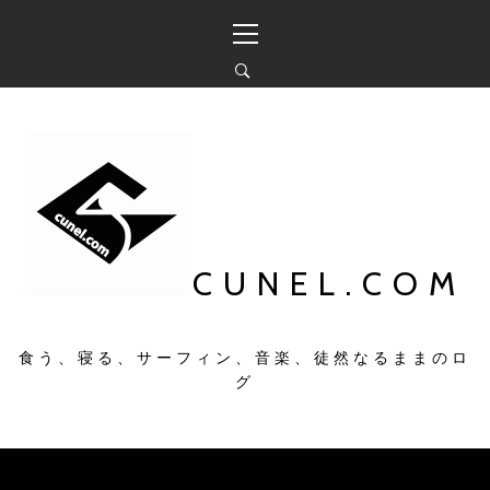
コ
メ
ン
イ
テ
ン
ン
メ
ツ
ニ
へ
ュ
ス
ー
キ
ッ
プ
CUNEL.COM
食う、寝る、サーフィン、音楽、徒然なるままのロ
グ