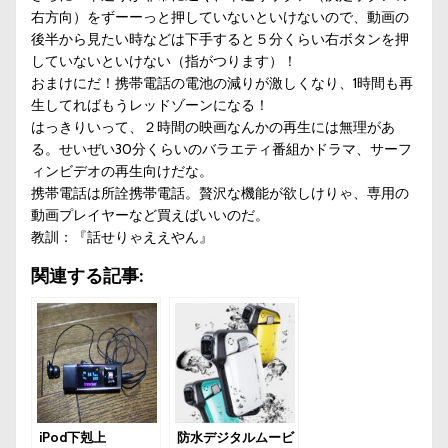
右方向）をずーーっと押していないといけないので、動画の
後半から見たい時などは下手すると５分くらい右ボタンを押
していないといけない（指がつります）！
おまけにだ！携帯電話の電池の減りが激しくなり、1時間も再
生してればもうレッドゾーンになる！
はっきりいって、２時間の映画なんかの再生には無理があ
る。せいぜい30分くらいのバラエティ番組かドラマ、サーフ
ィンビデオの再生向けだな。
携帯電話は所詮携帯電話。贅沢な機能が欲しけりゃ、専用の
動画プレイヤーなど買えばいいのだ。
教訓：『話せりゃええやん』
関連する記事:
iPod下剋上
防水デジタルムービ