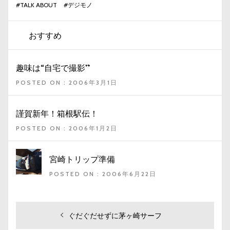
#
TALK ABOUT
#
デジモノ
おすすめ
趣味は“自宅で撮影”
POSTED ON : 2006年3月1日
謹賀新年！箱根駅伝！
POSTED ON : 2006年1月2日
宮崎トリップ準備
POSTED ON : 2006年6月22日
投
過
ぐだぐだせずに茅ヶ崎サーフ
去