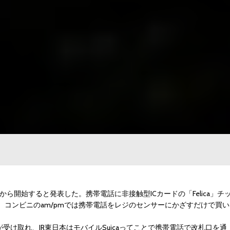
月上旬から開始すると発表した。携帯電話に非接触型ICカードの「Felica」チ
コンビニのam/pmでは携帯電話をレジのセンサーにかざすだけで買い
受け取れ、JR東日本はモバイルSuicaってことで携帯電話で改札口を通