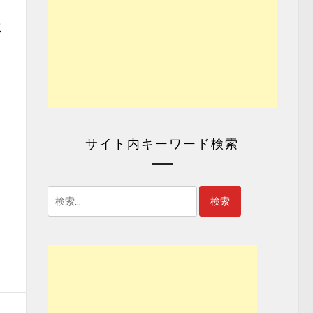
く
サイト内キーワード検索
検
索: