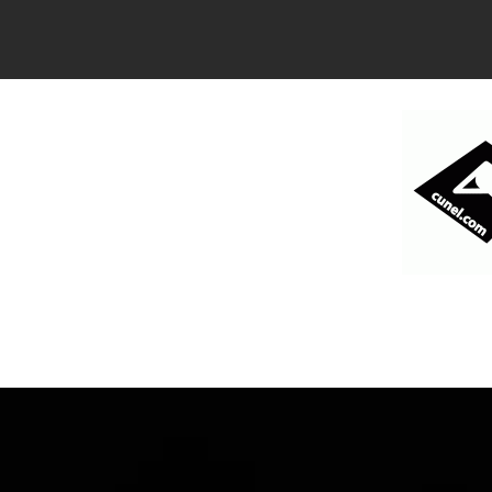
コ
ン
テ
ン
ツ
へ
ス
キ
ッ
プ