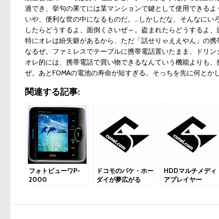
過でき、挙句の果てには某マンションで鍵として使用できるよ
いや、便利な世の中になるものだ。…しかしだな、そんなにい
したらどうするよ、面倒くさいぜ～。盗まれたらどうするよ、
特にオレは紛失癖があるから、ただ「話せりゃええやん」の携
なるぜ。ファミレスでテーブルに携帯電話置いたまま、ドリン
オレ的には、携帯電話で買い物できるなんていう機能よりも、
ぜ。あとFOMAの電池の寿命が短すぎる。そっちを先に何とか
関連する記事:
フォトビューワP-
ドコモのパケ・ホー
HDDマルチメディ
2000
ダイが夢広がる
アプレイヤー