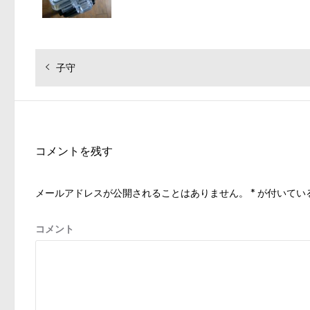
投
過
子守
去
稿
の
ナ
投
ビ
稿:
ゲ
コメントを残す
ー
シ
メールアドレスが公開されることはありません。
*
が付いてい
ョ
ン
コメント