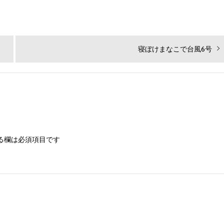
次
寝ぼけまなこで台風6号
の
投
稿:
る欄は必須項目です