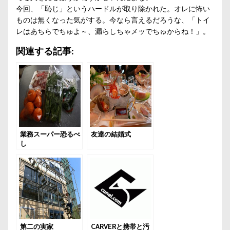
今回、「恥じ」というハードルが取り除かれた。オレに怖い
ものは無くなった気がする。今なら言えるだろうな、「トイ
レはあちらでちゅよ～、漏らしちゃメッでちゅからね！」。
関連する記事:
業務スーパー恐るべ
友達の結婚式
し
第二の実家
CARVERと携帯と汚