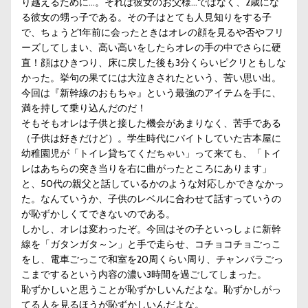
り越えるために…。それは彼女のお父様…ではなく、2歳にな
る彼女の甥っ子である。その子はとても人見知りをする子
で、ちょうど1年前に会ったときはオレの顔を見るや否やフリ
ーズしてしまい、高い高いをしたらオレの手の中でさらに硬
直！顔はひきつり、床に戻した後も3分くらいピクリともしな
かった。挙句の果てには大泣きされたという、苦い思い出。
今回は『新幹線のおもちゃ』という最強のアイテムを手に、
満を持して乗り込んだのだ！
そもそもオレは子供と接した機会があまりなく、苦手である
（子供は好きだけど）。学生時代にバイトしていた古本屋に
幼稚園児が「トイレ貸ちてくだちゃい」って来ても、「トイ
レはあちらの突き当りを右に曲がったところにあります」
と、50代の親父と話しているかのような対応しかできなかっ
た。なんていうか、子供のレベルに合わせて話すっていうの
が恥ずかしくてできないのである。
しかし、オレは変わったぞ。今回はその子といっしょに新幹
線を「ガタンガタ～ン」と手で走らせ、コチョコチョごっこ
をし、電車ごっこで和室を20周くらい周り、チャンバラごっ
こまでするという内容の濃い3時間を過ごしてしまった。
恥ずかしいと思うことが恥ずかしいんだよな。恥ずかしがっ
てる人を見るほうが恥ずかしいんだよな。