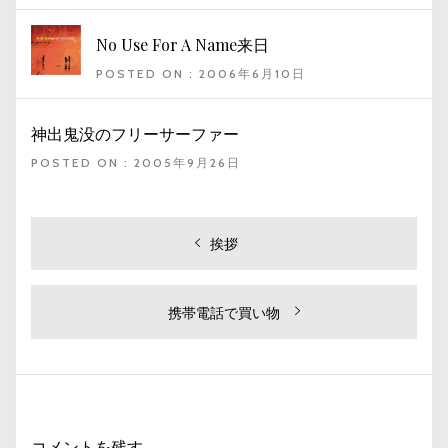
No Use For A Name来日
POSTED ON : 2006年6月10日
神出鬼没のフリーサーファー
POSTED ON : 2005年9月26日
投
過
挨拶
去
稿
の
ナ
投
次
携帯電話で買い物
ビ
稿:
の
投
ゲ
稿:
ー
シ
コメントを残す