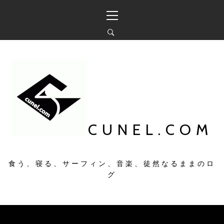
コ
メ
ン
イ
テ
ン
ン
メ
ツ
ニ
へ
ュ
ス
ー
キ
ッ
プ
CUNEL.COM
食う、寝る、サーフィン、音楽、徒然なるままのロ
グ