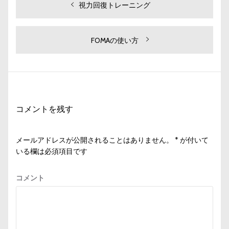
投
過
視力回復トレーニング
去
稿
の
ナ
投
次
FOMAの使い方
ビ
稿:
の
投
ゲ
稿:
ー
シ
コメントを残す
ョ
ン
メールアドレスが公開されることはありません。
*
が付いて
いる欄は必須項目です
コメント