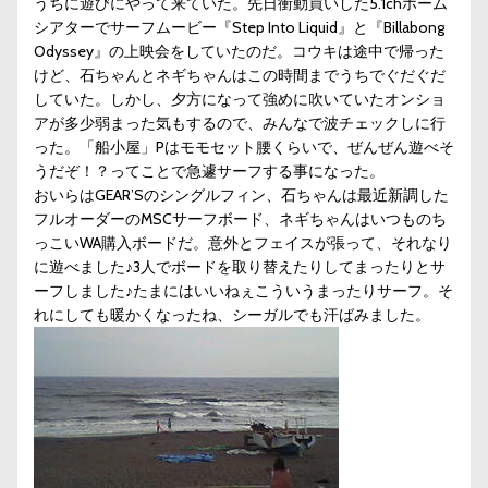
うちに遊びにやって来ていた。先日衝動買いした5.1chホーム
シアターでサーフムービー『Step Into Liquid』と『Billabong
Odyssey』の上映会をしていたのだ。コウキは途中で帰った
けど、石ちゃんとネギちゃんはこの時間までうちでぐだぐだ
していた。しかし、夕方になって強めに吹いていたオンショ
アが多少弱まった気もするので、みんなで波チェックしに行
った。「船小屋」Pはモモセット腰くらいで、ぜんぜん遊べそ
うだぞ！？ってことで急遽サーフする事になった。
おいらはGEAR’Sのシングルフィン、石ちゃんは最近新調した
フルオーダーのMSCサーフボード、ネギちゃんはいつものち
っこいWA購入ボードだ。意外とフェイスが張って、それなり
に遊べました♪3人でボードを取り替えたりしてまったりとサ
ーフしました♪たまにはいいねぇこういうまったりサーフ。そ
れにしても暖かくなったね、シーガルでも汗ばみました。