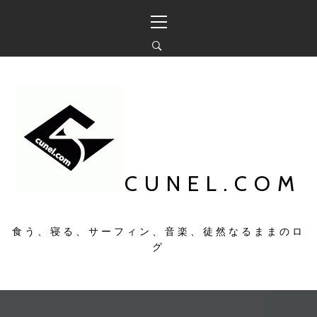
コ
メ
ン
イ
テ
ン
ン
メ
ツ
ニ
へ
ュ
ス
ー
キ
ッ
プ
CUNEL.COM
食う、寝る、サーフィン、音楽、徒然なるままのロ
グ