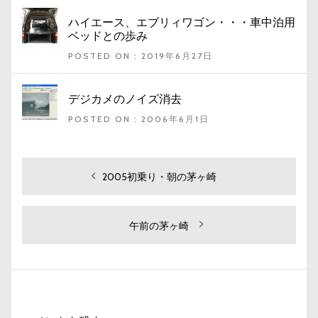
ハイエース、エブリィワゴン・・・車中泊用
ベッドとの歩み
POSTED ON : 2019年6月27日
デジカメのノイズ消去
POSTED ON : 2006年6月1日
投
過
2005初乗り・朝の茅ヶ崎
去
稿
の
ナ
投
次
午前の茅ヶ崎
ビ
稿:
の
投
ゲ
稿:
ー
シ