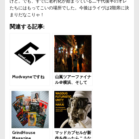
けど。でも、すでに老朽化が始まっている二十代後半のオレ
たちにはもってこいの場所でした。今後はライヴは2階席に決
まりだなこりゃ！
関連する記事:
Mudvayneですね
山嵐ツアーファイナ
ル＠横浜、そして
T.C.L！
GrindHouse
マッドカプセルが新
Magazine
作を作ったらこうな