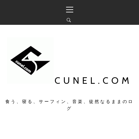
コ
メ
ン
イ
テ
ン
ン
メ
ツ
ニ
へ
ュ
ス
ー
キ
ッ
プ
CUNEL.COM
食う、寝る、サーフィン、音楽、徒然なるままのロ
グ