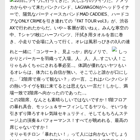
22日にライヴに行ってきた。久しぶりのライヴだ。アメリ
カからやって来たパンクバンド、LAGWAGONがヘッドライナ
ーで、陽気なパーティースカバンドMAD CADDIES、ハードコ
アなONLY CRIMEを引き連れての『FAT TOUR vol.3』が、渋谷
AXで行われたからだ。いや～客層が若いねぇ。みんな寒空の
中、Tシャツ1枚にハーフパンツ、汗拭き用タオルを首に巻
き、小走りで会場に入って行く。オレは風邪っぴきの3人の連
れと一緒に「コンサート、見よっか」的なノリで、
しっ
かりとパーカーを羽織って入場。人、人、人…すごい人！こ
りゃもみくちゃにされる事必至…。体調が優れないヤツもい
るオレらは、体力にも自信が無い。そこでふと誰かが口にし
た…「2階席で座って観ない？」の一言。これはパンクバンド
の熱いライヴを観に来てるとは思えない一言だ！しかし、満
場一致で2階席へ向かったのであった…。
この2階席、なんとも素晴らしいではないですか！1階フロア
の暴れ具合、モッシュ＆サーフィンしてるヤツら、そいつを
引きずり降ろすキレ気味セキュリティ、そしてもちろんステ
ージ上の演奏＆パフォーマンス！すべてが眺めれる、最高の
席じゃないですか！
そりゃモチロン「暴れたい！」って人には向かないでしょう