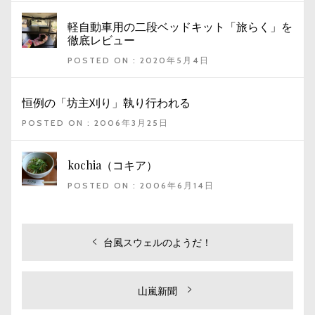
軽自動車用の二段ベッドキット「旅らく」を
徹底レビュー
POSTED ON : 2020年5月4日
恒例の「坊主刈り」執り行われる
POSTED ON : 2006年3月25日
kochia（コキア）
POSTED ON : 2006年6月14日
投
過
台風スウェルのようだ！
去
稿
の
ナ
投
次
山嵐新聞
ビ
稿:
の