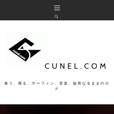
コ
メ
ン
イ
テ
ン
ン
メ
ツ
ニ
へ
ュ
ス
ー
キ
ッ
プ
CUNEL.COM
食う、寝る、サーフィン、音楽、徒然なるままのロ
グ