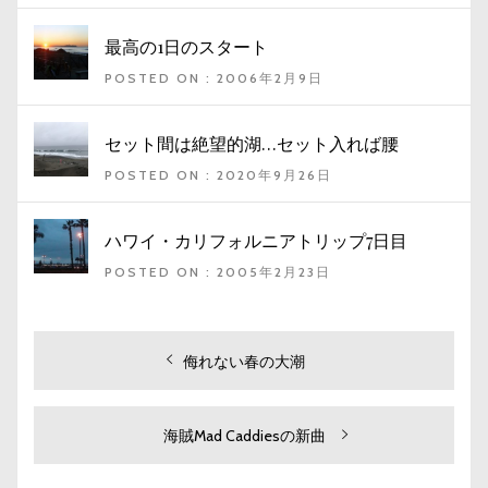
最高の1日のスタート
POSTED ON : 2006年2月9日
セット間は絶望的湖…セット入れば腰
POSTED ON : 2020年9月26日
ハワイ・カリフォルニアトリップ7日目
POSTED ON : 2005年2月23日
投
過
侮れない春の大潮
去
稿
の
ナ
投
次
海賊Mad Caddiesの新曲
ビ
稿:
の
投