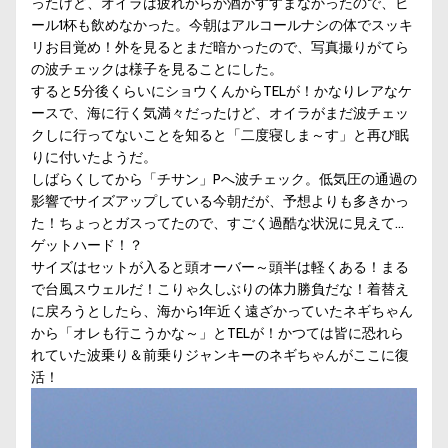
ったけど、オイラは疲れからか酒がすすまなかったので、ビ
ール1杯も飲めなかった。今朝はアルコールナシの体でスッキ
リお目覚め！外を見るとまだ暗かったので、写真撮りがてら
の波チェックは様子を見ることにした。
すると5分後くらいにショウくんからTELが！かなりレアなケ
ースで、海に行く気満々だったけど、オイラがまだ波チェッ
クしに行ってないことを知ると「二度寝しま～す」と再び眠
りに付いたようだ。
しばらくしてから「チサン」Pへ波チェック。低気圧の通過の
影響でサイズアップしている今朝だが、予想よりも多きかっ
た！ちょっとガスってたので、すごく過酷な状況に見えて…
ゲットハード！？
サイズはセットが入ると頭オーバー～頭半は軽くある！まる
で台風スウェルだ！こりゃ久しぶりの体力勝負だな！着替え
に戻ろうとしたら、海から1年近く遠ざかっていたネギちゃん
から「オレも行こうかな～」とTELが！かつては皆に恐れら
れていた波乗り＆前乗りジャンキーのネギちゃんがここに復
活！