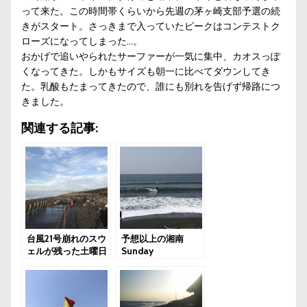
って来た。この時間帯くらいから先週の茅ヶ崎支部予選の続
きがスタート。さっきまで入っていたピークはコンテストク
ローズになってしまった…。
おかげで追いやられたサーファーが一気に集中、カオスっぽ
くなってきた。しかもサイズも朝一に比べてダウンしてき
た。乳酸もたまってきたので、誰にも別れを告げず帰路につ
きました。
関連する記事:
台風21号崩れのスウ
予想以上の湘南
ェルが残った土曜日
Sunday
の朝のクソ下