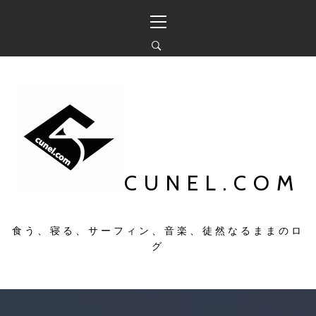
コ
メ
ン
イ
テ
ン
ン
メ
ツ
ニ
へ
ュ
ス
ー
キ
ッ
プ
CUNEL.COM
食う、寝る、サーフィン、音楽、徒然なるままのロ
グ