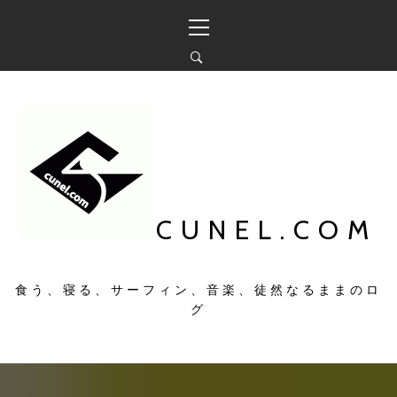
コ
メ
ン
イ
テ
ン
ン
メ
ツ
ニ
へ
ュ
ス
ー
キ
ッ
プ
CUNEL.COM
食う、寝る、サーフィン、音楽、徒然なるままのロ
グ