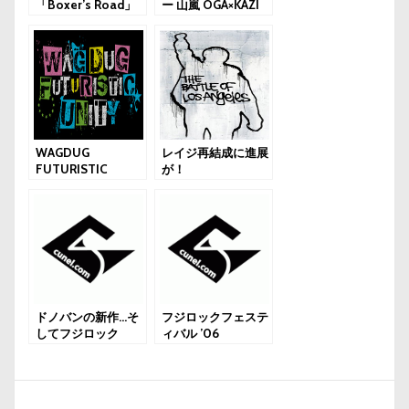
「Boxer’s Road」
ー 山嵐 OGA×KAZI
を40代になった山
嵐がミュージックビ
デオとしてポスト
WAGDUG
レイジ再結成に進展
FUTURISTIC
が！
UNITY
ドノバンの新作…そ
フジロックフェステ
してフジロック
ィバル ’06