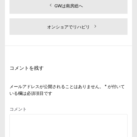
投
過
GWは南房総へ
去
稿
の
ナ
投
次
オンショアでリハビリ
ビ
稿:
の
投
ゲ
稿:
ー
シ
コメントを残す
ョ
ン
メールアドレスが公開されることはありません。
*
が付いて
いる欄は必須項目です
コメント