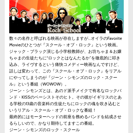
数々の名作と呼ばれる映画が存在しますが…オイラのFavorite
Movieのひとつが『スクール・オブ・ロック』という映画。
ジャック・ブラック演じる小学校教師が、お坊ちゃま＆お嬢
ちゃまの生徒たちに“ロックとはなんたるか”を徹底的に叩き
込み、ライヴするという痛快コメディー映画なんですけど、
話しは変わって、この『スクール・オブ・ロック』をリアル
にやってしまうのが『ジーン・シモンズのロック・スクー
ル』という番組（WOWOW）。
ジーン・シモンズとは、あのド派手メイクで有名なロックバ
ンド・KISSのベーシストそのヒト。その彼がイギリスのとあ
る学校の13歳の音楽科の生徒たちにロックの魂を吹き込むと
いうリアル・スクール・オブ・ロックな番組！
最終的にはモーターヘッドの前座を務めるバンドを結成させ
るらしいので、かなり期待してますこの番組。
ジーン・シモンズのロック・スクール