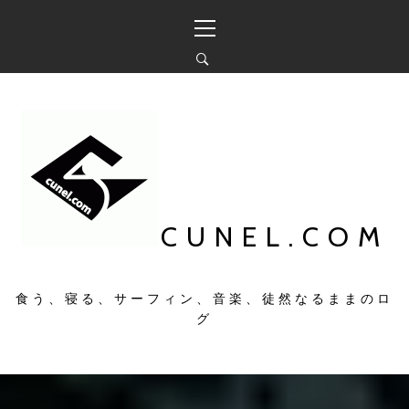
コ
メ
ン
イ
テ
ン
ン
メ
ツ
ニ
へ
ュ
ス
ー
キ
ッ
プ
CUNEL.COM
食う、寝る、サーフィン、音楽、徒然なるままのロ
グ