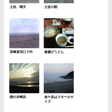
土佐、晴天
土佐の朝
宮崎某河口で1R
釜揚げうどん
朝の木崎浜
金ケ浜はスモールサ
イズ