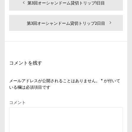
投
過
第3回オーシャンドーム貸切トリップ1日目
去
稿
の
ナ
投
次
第3回オーシャンドーム貸切トリップ2日目
ビ
稿:
の
投
ゲ
稿:
ー
シ
コメントを残す
ョ
ン
メールアドレスが公開されることはありません。
*
が付いて
いる欄は必須項目です
コメント