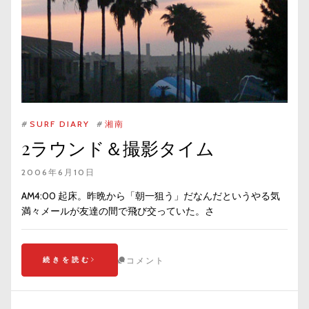
#
SURF DIARY
#
湘南
2ラウンド＆撮影タイム
2006年6月10日
AM4:00 起床。昨晩から「朝一狙う」だなんだというやる気
満々メールが友達の間で飛び交っていた。さ
続きを読む
コメント