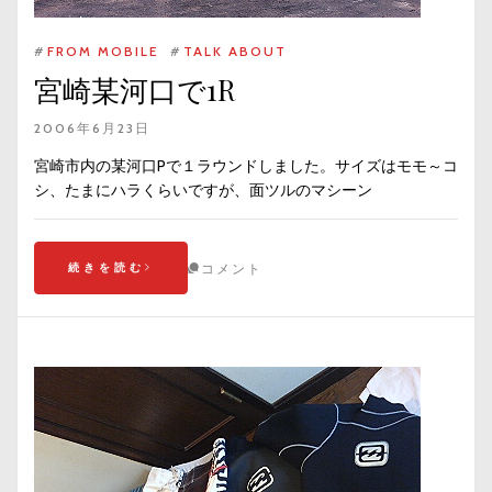
#
FROM MOBILE
#
TALK ABOUT
宮崎某河口で1R
2006年6月23日
宮崎市内の某河口Pで１ラウンドしました。サイズはモモ～コ
シ、たまにハラくらいですが、面ツルのマシーン
続きを読む
コメント