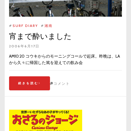
#
SURF DIARY
#
湘南
宵まで酔いました
2006年6月17日
AM10:20 コウキからのモーニングコールで起床。昨晩は、LA
から久々に帰国した篤を迎えての飲み会
続きを読む
コメント