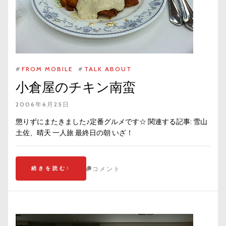
#
FROM MOBILE
#
TALK ABOUT
小倉屋のチキン南蛮
2006年6月25日
懲りずにまたきました♪定番グルメです☆ 関連する記事: 雪山
土佐、晴天 一人旅 最終日の朝 いざ！
続きを読む
コメント