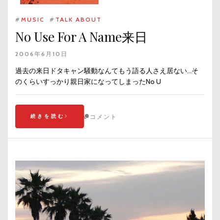
#
MUSIC
#
TALK ABOUT
No Use For A Name来日
2006年6月10日
過去の来日ドタキャン騒動なんてもう語る人さえ居ない…そ
のくらいすっかり親日家になってしまったNo U
続きを読む
コメント