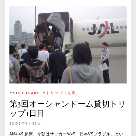
#
SURF DIARY
#
トリップ（九州）
第3回オーシャンドーム貸切トリ
ップ1日目
2006年6月23日
AM4:45 起床。今朝はサッカーＷ杯「日本VSブラジル」とい