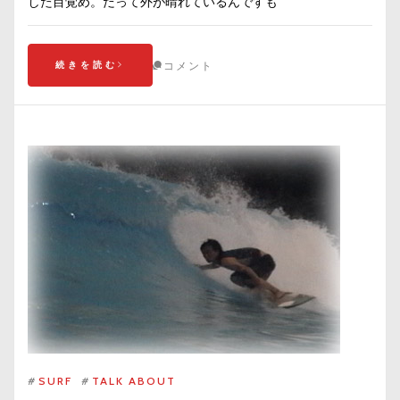
した目覚め。だって外が晴れているんですも
続きを読む
コメント
#
SURF
#
TALK ABOUT