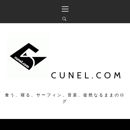
コ
メ
ン
イ
テ
ン
ン
メ
ツ
ニ
へ
ュ
ス
ー
キ
ッ
プ
CUNEL.COM
食う、寝る、サーフィン、音楽、徒然なるままのロ
グ