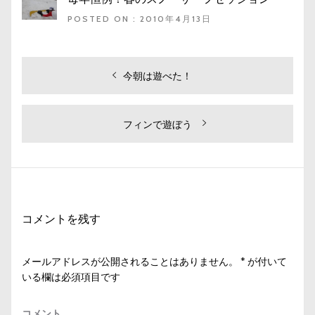
POSTED ON : 2010年4月13日
投
過
今朝は遊べた！
去
稿
の
ナ
投
次
フィンで遊ぼう
ビ
稿:
の
投
ゲ
稿:
ー
シ
コメントを残す
ョ
ン
メールアドレスが公開されることはありません。
*
が付いて
いる欄は必須項目です
コメント