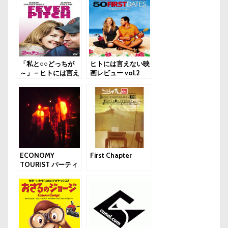
「私と○○どっちが
ヒトには言えない映
～」 – ヒトには言え
画レビュー vol.2
ない映画レビュー
vol.4
ECONOMY
First Chapter
TOURIST パーティ
ー