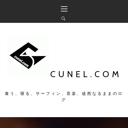
コ
メ
ン
イ
テ
ン
ン
メ
ツ
ニ
へ
ュ
ス
ー
キ
ッ
プ
CUNEL.COM
食う、寝る、サーフィン、音楽、徒然なるままのロ
グ