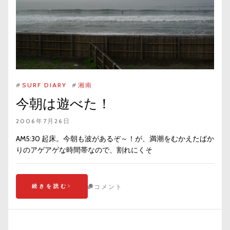
#
SURF DIARY
#
湘南
今朝は遊べた！
2006年7月26日
AM5:30 起床。今朝も波があるぞ～！が、満潮をむかえたばか
りのアゲアゲな時間帯なので、割れにくそ
続きを読む
コメント