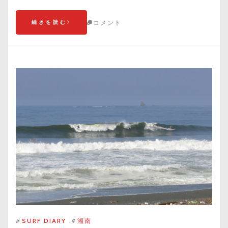
続きを読む
コメント
#
SURF DIARY
#
湘南