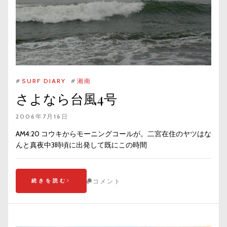
#
SURF DIARY
#
湘南
さよなら台風4号
2006年7月16日
AM4:20 コウキからモーニングコールが。二宮在住のヤツはな
んと真夜中3時頃に出発して既にこの時間
続きを読む
コメント