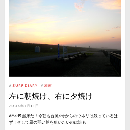
#
SURF DIARY
#
湘南
左に朝焼け、右に夕焼け
2006年7月15日
AM4:15 起床だ！今朝も台風4号からのウネリは残っているは
ず！そして風の弱い朝を狙いたいのは誰も