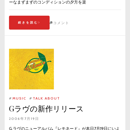
ーなまずまずのコンディションの夕方を楽
続きを読む
コメント
#
MUSIC
#
TALK ABOUT
Gラヴの新作リリース
2006年7月19日
G.ラヴのニューアルバム『レモネード』が本日7月19日にいよ