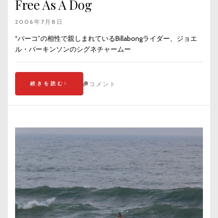
Free As A Dog
2006年7月8日
“パーコ”の相性で親しまれているBillabongライダー、ジョエ
ル・パーキンソンのシグネチャームー
続きを読む
コメント