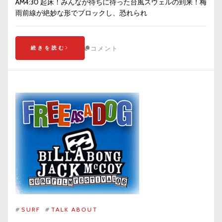
AM4:30 起床！みんなが待ちに待った台風スウェルの到来！梅
雨前線が絶妙な形でブロックし、恐れられ
続きを読む
コメント
#
SURF
#
TALK ABOUT