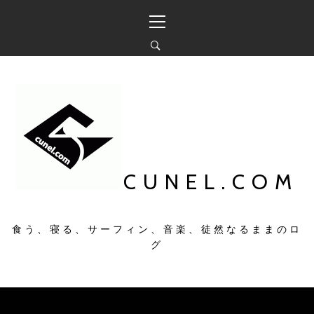
コ
メ
ン
イ
テ
ン
ン
メ
ツ
ニ
へ
ュ
ス
ー
キ
ッ
プ
CUNEL.COM
食う、寝る、サーフィン、音楽、徒然なるままのロ
グ