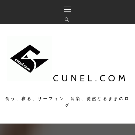
コ
メ
ン
イ
テ
ン
ン
メ
ツ
ニ
へ
ュ
ス
ー
キ
ッ
プ
CUNEL.COM
食う、寝る、サーフィン、音楽、徒然なるままのロ
グ