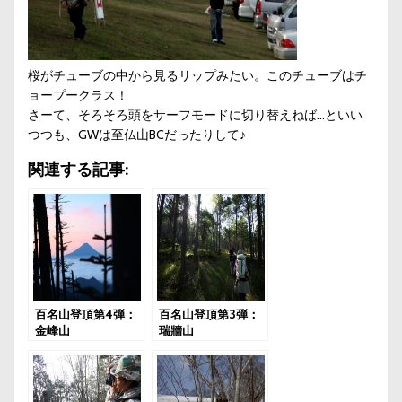
桜がチューブの中から見るリップみたい。このチューブはチ
ョープークラス！
さーて、そろそろ頭をサーフモードに切り替えねば…といい
つつも、GWは至仏山BCだったりして♪
関連する記事:
百名山登頂第4弾：
百名山登頂第3弾：
金峰山
瑞牆山