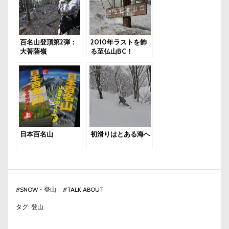
百名山登頂第2弾：
2010年ラストを飾
大菩薩嶺
る至仏山BC！
日本百名山
初滑りはとある海へ
#
SNOW・登山
#
TALK ABOUT
タグ:
登山