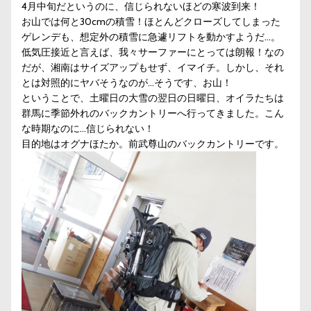
4月中旬だというのに、信じられないほどの寒波到来！
お山では何と30cmの積雪！ほとんどクローズしてしまった
ゲレンデも、想定外の積雪に急遽リフトを動かすようだ…。
低気圧接近と言えば、我々サーファーにとっては朗報！なの
だが、湘南はサイズアップもせず、イマイチ。しかし、それ
とは対照的にヤバそうなのが…そうです、お山！
ということで、土曜日の大雪の翌日の日曜日、オイラたちは
群馬に季節外れのバックカントリーへ行ってきました。こん
な時期なのに…信じられない！
目的地はオグナほたか。前武尊山のバックカントリーです。