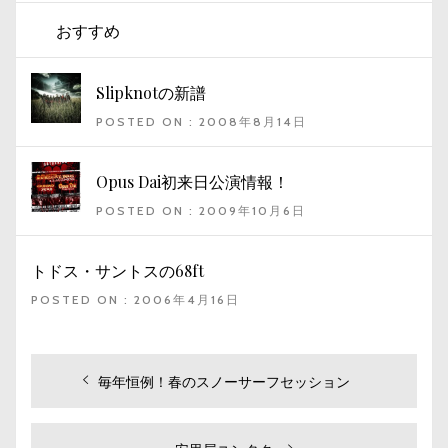
おすすめ
Slipknotの新譜
POSTED ON : 2008年8月14日
Opus Dai初来日公演情報！
POSTED ON : 2009年10月6日
トドス・サントスの68ft
POSTED ON : 2006年4月16日
投
過
毎年恒例！春のスノーサーフセッション
去
稿
の
ナ
投