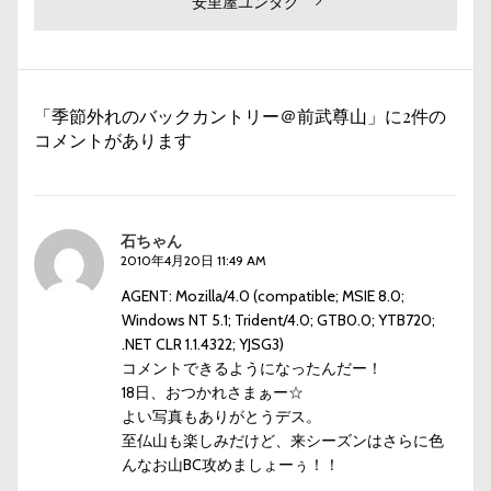
次
安里屋ユンタク
ビ
稿:
の
投
ゲ
稿:
ー
「季節外れのバックカントリー＠前武尊山」に2件の
シ
コメントがあります
ョ
ン
石ちゃん
2010年4月20日 11:49 AM
AGENT: Mozilla/4.0 (compatible; MSIE 8.0;
Windows NT 5.1; Trident/4.0; GTB0.0; YTB720;
.NET CLR 1.1.4322; YJSG3)
コメントできるようになったんだー！
18日、おつかれさまぁー☆
よい写真もありがとうデス。
至仏山も楽しみだけど、来シーズンはさらに色
んなお山BC攻めましょーぅ！！