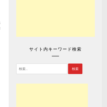
た
た
サイト内キーワード検索
検
索: