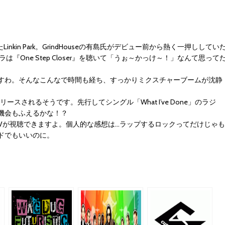
kin Park。GrindHouseの有島氏がデビュー前から熱く一押ししてい
たオイラは『One Step Closer』を聴いて「うぉ～かっけ～！」なんて思って
ですわ。そんなこんなで時間も経ち、すっかりミクスチャーブームが沈静
々にリリースされるそうです。先行してシングル「What I’ve Done」のラジ
機会もふえるかな！？
レングスPVが視聴できますよ。個人的な感想は…ラップするロックってだけじゃも
ドでもいいのに。