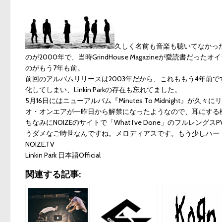
久しく名前も音楽も聴いてなかったLin
のが2000年で、当時GrindHouse Magazineが愛読書だっ
のがもう7年も前。
前回のアルバムリリースは2003年だから、これももう4年前
化してしまい、Linkin Parkの存在も忘れてました。
5月16日にはニューアルバム『Minutes To Midnight』が久
オ・オンエアが一昨日から解禁になったようなので、耳にする
ちなみにNOIZEのサイトで「What I’ve Done」のフル
うダメなご時世なんですね。メロディアスです。もう少しハー
NOIZE.TV
Linkin Park 日本語Official
関連する記事: