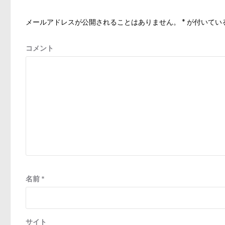
ー
シ
メールアドレスが公開されることはありません。
*
が付いてい
ョ
ン
コメント
名前
*
サイト