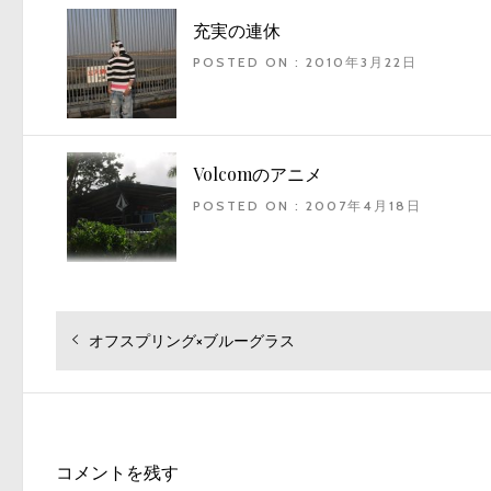
充実の連休
POSTED ON : 2010年3月22日
Volcomのアニメ
POSTED ON : 2007年4月18日
投
過
オフスプリング×ブルーグラス
去
稿
の
ナ
投
ビ
稿:
ゲ
コメントを残す