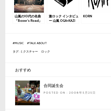
山嵐の10代の名曲
激ロック インタビュ
KORN
「Boxer’s Road」
ー 山嵐 OGA×KAZI
を40代になった山
嵐がミュージックビ
デオとしてポスト
#
MUSIC
#
TALK ABOUT
タグ:
ミクスチャー
ロック
おすすめ
合同誕生会
POSTED ON : 2008年5月25日