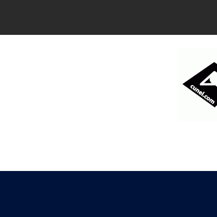
コ
ン
テ
ン
ツ
へ
ス
キ
ッ
プ