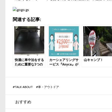
関連する記事:
快適に車中泊をする
カーシェアリングサ
山キャンプ！
ために重要な3つの
ービス『Anyca』が
盲点をカバーするア
安価で素晴らしい
イテム
#
TALK ABOUT
#
車・アウトドア
おすすめ