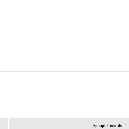
次
Epitaph Records