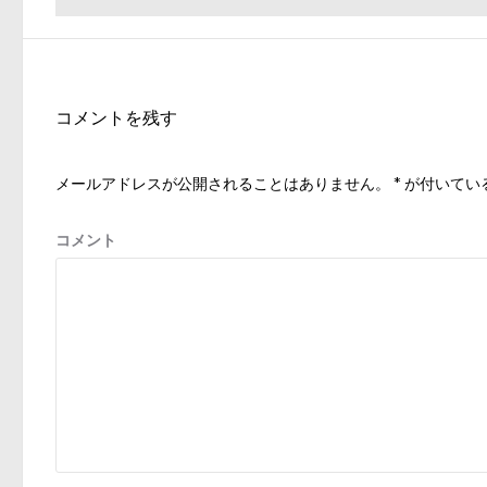
去
稿
の
ナ
投
ビ
稿:
ゲ
コメントを残す
ー
シ
メールアドレスが公開されることはありません。
*
が付いてい
ョ
ン
コメント