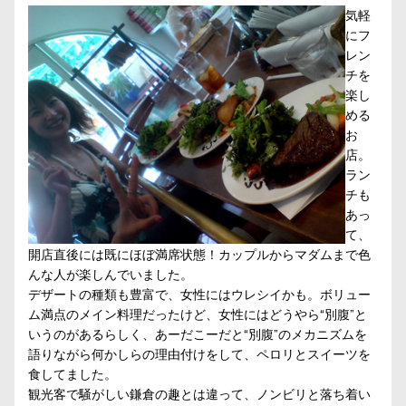
気軽
にフ
レン
チを
楽し
める
お
店。
ラン
チも
あっ
て、
開店直後には既にほぼ満席状態！カップルからマダムまで色
んな人が楽しんでいました。
デザートの種類も豊富で、女性にはウレシイかも。ボリュー
ム満点のメイン料理だったけど、女性にはどうやら“別腹”と
いうのがあるらしく、あーだこーだと“別腹”のメカニズムを
語りながら何かしらの理由付けをして、ペロリとスイーツを
食してました。
観光客で騒がしい鎌倉の趣とは違って、ノンビリと落ち着い