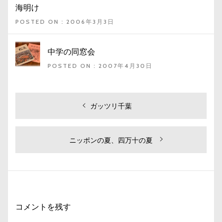
海明け
POSTED ON : 2006年3月3日
中学の同窓会
POSTED ON : 2007年4月30日
投
過
ガッツリ千葉
去
稿
の
ナ
投
次
ニッポンの夏、四万十の夏
ビ
稿:
の
投
ゲ
稿:
ー
シ
コメントを残す
ョ