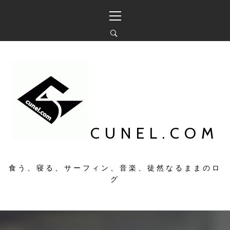
コ
メ
ン
イ
テ
ン
ン
メ
ツ
ニ
へ
ュ
ス
ー
キ
ッ
プ
CUNEL.COM
食う、寝る、サーフィン、音楽、徒然なるままのロ
グ