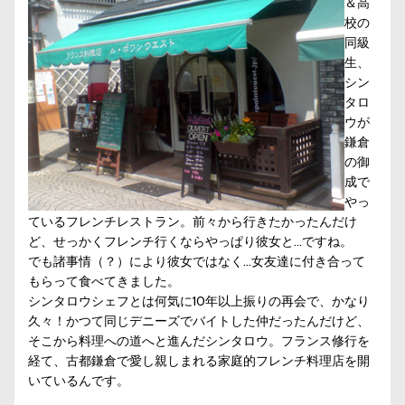
＆高
校の
同級
生、
シン
タロ
ウが
鎌倉
の御
成で
やっ
ているフレンチレストラン。前々から行きたかったんだけ
ど、せっかくフレンチ行くならやっぱり彼女と…ですね。
でも諸事情（？）により彼女ではなく…女友達に付き合って
もらって食べてきました。
シンタロウシェフとは何気に10年以上振りの再会で、かなり
久々！かつて同じデニーズでバイトした仲だったんだけど、
そこから料理への道へと進んだシンタロウ。フランス修行を
経て、古都鎌倉で愛し親しまれる家庭的フレンチ料理店を開
いているんです。