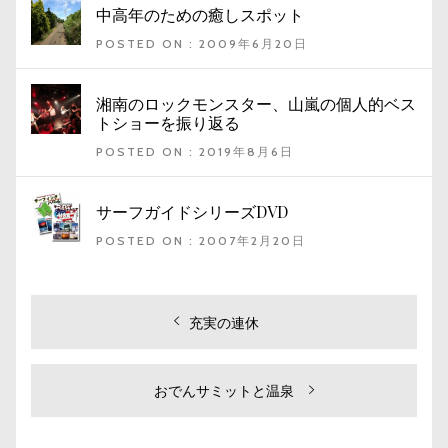
中高年のための癒しスポット
POSTED ON : 2009年6月20日
湘南のロックモンスター、山嵐の個人的ベス
トショーを振り返る
POSTED ON : 2019年8月6日
サーフガイドシリーズDVD
POSTED ON : 2007年2月20日
投
過
充実の連休
去
稿
の
ナ
投
次
おでんサミットと温泉
ビ
稿:
の
投
ゲ