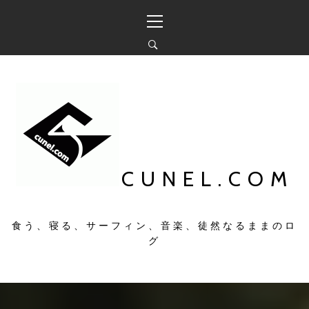
コ
メ
ン
イ
テ
ン
ン
メ
ツ
ニ
へ
ュ
ス
ー
キ
ッ
プ
CUNEL.COM
食う、寝る、サーフィン、音楽、徒然なるままのロ
グ