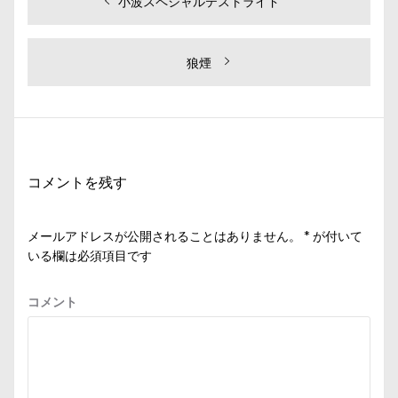
投
過
小波スペシャルテストライド
去
稿
の
ナ
投
次
狼煙
ビ
稿:
の
投
ゲ
稿:
ー
シ
コメントを残す
ョ
ン
メールアドレスが公開されることはありません。
*
が付いて
いる欄は必須項目です
コメント