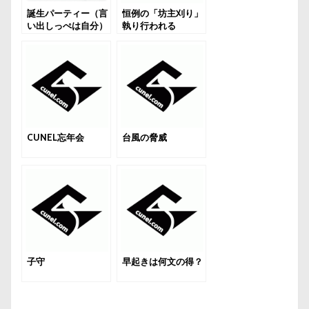
誕生パーティー（言
恒例の「坊主刈り」
い出しっぺは自分）
執り行われる
CUNEL忘年会
台風の脅威
子守
早起きは何文の得？