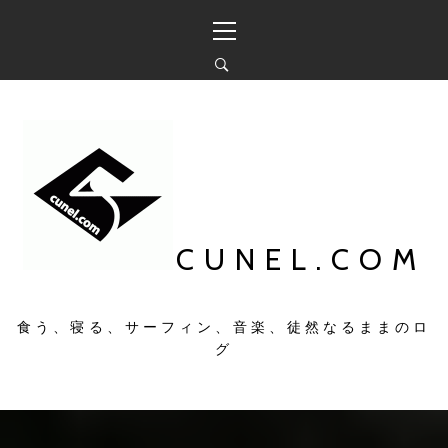
コ
メ
ン
イ
テ
ン
ン
メ
ツ
ニ
へ
ュ
ス
ー
キ
ッ
プ
CUNEL.COM
食う、寝る、サーフィン、音楽、徒然なるままのロ
グ