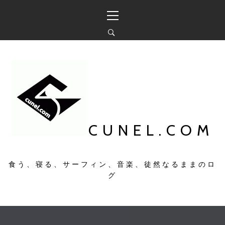
コ
メ
ン
イ
テ
ン
ン
メ
ツ
ニ
へ
ュ
ス
ー
キ
ッ
プ
CUNEL.COM
食う、寝る、サーフィン、音楽、徒然なるままのロ
グ