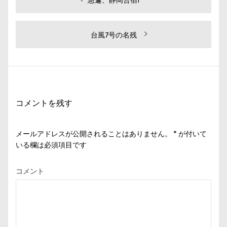
投
過
急遽、静岡合宿1
去
稿
の
ナ
投
次
台風7号の名残
ビ
稿:
の
投
ゲ
稿:
ー
シ
コメントを残す
ョ
ン
メールアドレスが公開されることはありません。
*
が付いて
いる欄は必須項目です
コメント