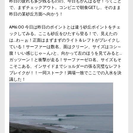
昨日の疲れも多少残るものの、今日もがんばるぜ！ってこと
で、まずチェックアウト。コンビニで朝食GETし、そのまま
昨日の某砂丘方面へ向かう！
AM6:00 今日は昨日のポイントとは違う砂丘ポイントをチェ
ックしてみる。ここも砂丘をひたすら登る！で、見えたの
は…わ～ぉ！正面はまずまずのライト＆レフトがブレイクし
ている！サーファーは数名、面はクリーン、サイズはコシ～
腹！いい感じじゃ～ん♪と、向かって左のほうを見てみると…
ガッツーン！と衝撃が走る！サーファーゼロ名、サイズもそ
こそこある、インサイドまでショルダーの張る完璧なレフト
ブレイクが！！一同ストーク！満場一致でここでの入水を決
議した！