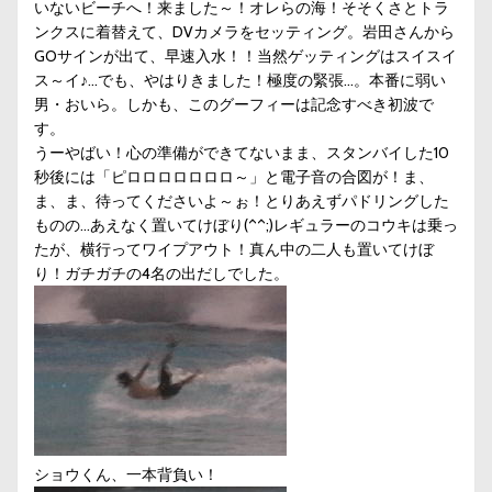
いないビーチへ！来ました～！オレらの海！そそくさとトラ
ンクスに着替えて、DVカメラをセッティング。岩田さんから
GOサインが出て、早速入水！！当然ゲッティングはスイスイ
ス～イ♪…でも、やはりきました！極度の緊張…。本番に弱い
男・おいら。しかも、このグーフィーは記念すべき初波で
す。
うーやばい！心の準備ができてないまま、スタンバイした10
秒後には「ピロロロロロロロ～」と電子音の合図が！ま、
ま、ま、待ってくださいよ～ぉ！とりあえずパドリングした
ものの…あえなく置いてけぼり(^^;)レギュラーのコウキは乗っ
たが、横行ってワイプアウト！真ん中の二人も置いてけぼ
り！ガチガチの4名の出だしでした。
ショウくん、一本背負い！