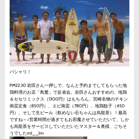
パシャリ！
PM22:30 岩田さん一押しで、なんと予約までしてもらった地
鶏料理のお店「鳥繁」で反省会。岩田さんおすすめの、地鶏
＆セセリミックス（1300円）はもちろん、宮崎名物のチキン
南蛮定食（850円）、エビ南蛮（780円）、地鶏餃子（450
円）、そして生ビール（飲めない石ちゃんは烏龍茶）！最高
ですね～♪営業時間が過ぎてもお邪魔させていただいて、しか
も烏龍茶をサービスしていただいたマスター＆奥様、ごちそ
うでしたm(__)m