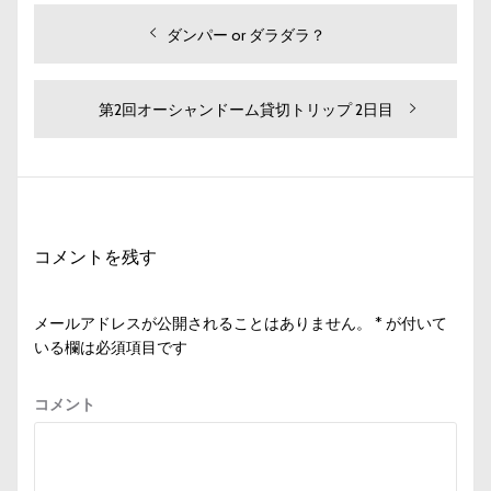
投
過
ダンパー or ダラダラ？
去
稿
の
ナ
投
次
第2回オーシャンドーム貸切トリップ 2日目
ビ
稿:
の
投
ゲ
稿:
ー
シ
コメントを残す
ョ
ン
メールアドレスが公開されることはありません。
*
が付いて
いる欄は必須項目です
コメント