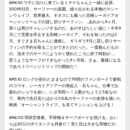
AM4:30 ウチに泊りに来ているミヤケちゃんと一緒に起床。
2001年12月、サーファーの楽園。繰り出される本物のマシー
ンウェイブ。世界最大、ギネスにも載った宮崎シーガイアオ
ーシャンドームでの貸し切りサーフィン。…あれから9ヶ月。
我々は再びチャレンジするのだ、あのすばらしい波に！今年9
月にて営業を停止する宮崎シーガイア。それを知ったのは3
月。すぐさま石ちゃんに連絡し、ギリギリ9月に貸し切りサー
フィンの予約を取ることができたのだった。一度挑んだもの
の、淡水でのサーフにようやく慣れたころに終了時刻が…。
思うようなサーフができなかった9ヶ月前。さぁ、最後になる
であろうリベンジトリップの開始だ！
AM5:10 ロングが折れたままなので7ft弱のファンボードで参戦
のコウキ、シーガイアツアーの発起人・石ちゃん、仕事でお
疲れのショウを拾い、いざ羽田へ！人数がちょうど5名なの
で、車内で先日見たばかりの5名のサーファーの友情を描いた
映画「オーシャントライブ」を見てテンションを上げる！
AM6:00 羽田空港着。手荷物＆サーフボードを預ける。おい
らは20㍑のポリタンクも持参だ！見た目は大きな荷物だが、