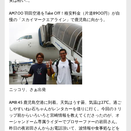
実は軽い…。
AM7:00 羽田空港をTake Off！格安料金（片道8900円）が自
慢の「スカイマークエアライン」で鹿児島に向かう。
ニッコリ、さぁ出発
AM8:45 鹿児島空港に到着。天気はうす曇、気温は27℃。過ご
しやすいね♪石ちゃんがレンタカーを借りに行く。今回のトリ
ップ前からいろいろと宮崎情報を教えてくださったのが、オ
ーシャンドーム専属ライダーでプロサーファーの岩田さん。
昨日の夜岩田さんからお電話頂いて、波情報や食事処などを