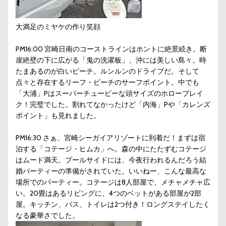
大満足のミヤケの作り笑顔
PM16:00 宮崎日南のコーストラインはホントに絶景続き。断
崖絶壁の下に広がる「鬼の洗濯板」、沖には美しい島々。時
たまあるのが白いビーチ。ルンルンのドライブだ。そして
点々と存在するリーフ・ビーチのサーフポイント。中でも
「大浦」Pはスーパーチュービーな頭サイズのホローブレイ
ク！完璧でした。割れてなかったけど「内海」Pや「カレンズ
ポイント」も見れました。
PM16:30 さぁ、宮崎シーガイアリゾートに到着だ！まずは宿
泊する「コテージ・ヒムカ」へ。森の中にたたずむコテージ
はムード満天。プールサイドには、今夜行われるんだろう結
婚パーティーの準備がされていた。いいねー、こんな最高な
場所でのパーティー。コテージは8人部屋で、メチャメチャ広
い。20畳はあるリビングに、4つのベットがある部屋が2部
屋。キッチン、バス、トイレは2つ付き！ロングステイしたく
なる豪華さでした。