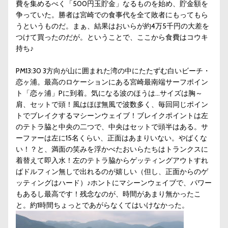
費を集めるべく「500円玉貯金」なるものを始め、貯金額を
争っていた。勝者は宮崎での食事代を全て敗者にもってもら
うというものだ。まぁ、結果はおいらが約4万5千円の大差を
つけて買ったのだが。ということで、ここから食費はコウキ
持ち♪
PM13:30 3方向が山に囲まれた湾の中にたたずむ白いビーチ・
恋ヶ浦。最高のロケーションにある宮崎最南端サーフポイン
ト「恋ヶ浦」Pに到着。気になる波のほうは…サイズは胸～
肩、セットで頭！風はほぼ無風で波数多く、毎回同じポイン
トでブレイクするマシーンウェイブ！ブレイクポイントは左
のテトラ脇と中央の二つで、中央はセットで頭半はある。サ
ーファーは左に15名くらい、正面はあまりいない。やばくな
い！？と、満面の笑みを浮かべたおいらたちはトランクスに
着替えて即入水！左のテトラ脇からゲッティングアウトすれ
ばドルフィン無しで出れるのが嬉しい（但し、正面からのゲ
ッティングはハード）♪ホントにマシーンウェイブで、パワー
もあるし最高です！残念なのが、時間があまり無かったこ
と。約1時間ちょっとであがらなくてはいけなかった。