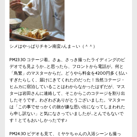
シメはやっぱりチキン南蛮♪んま～い（＾＾）
PM23:30 コテージ着。さぁ、さっき撮ったライディングのビ
デオでも見ようか…と思ったら、フロントから電話が。何と
「鳥繁」のマスターからだ。どうやら料金を4200円多く払い
すぎたらしく、届けにきてくれたのだった！当然コテージ・
ヒムカに宿泊していることはわからなかったはずだが、マス
ターは岩田さんに連絡して、そこからこのコテージを割り出
したそうです。わざわざありがとうございました。マスター
は「この事でせっかくの旅が嫌な思い出になってしまわれた
ら申し訳ない」と気になさっていましたが…とんでもないで
す！とてもおいしかったです♪
PM24:30 ビデオも見て、ミヤケちゃんの入浴シーンも撮っ