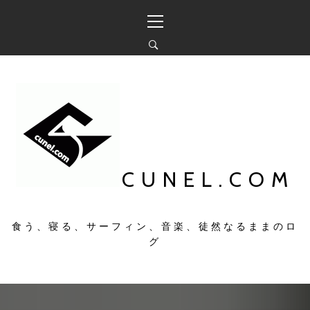
コ
メ
ン
イ
テ
ン
ン
メ
ツ
ニ
へ
ュ
ス
ー
キ
ッ
プ
CUNEL.COM
食う、寝る、サーフィン、音楽、徒然なるままのロ
グ