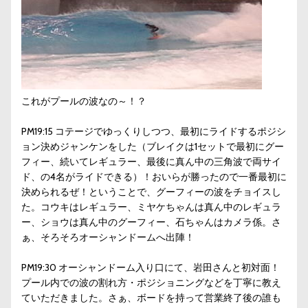
これがプールの波なの～！？
PM19:15 コテージでゆっくりしつつ、最初にライドするポジシ
ョン決めジャンケンをした（ブレイクは1セットで最初にグー
フィー、続いてレギュラー、最後に真ん中の三角波で両サイ
ド、の4名がライドできる）！おいらが勝ったので一番最初に
決められるぜ！ということで、グーフィーの波をチョイスし
た。コウキはレギュラー、ミヤケちゃんは真ん中のレギュラ
ー、ショウは真ん中のグーフィー、石ちゃんはカメラ係。さ
ぁ、そろそろオーシャンドームへ出陣！
PM19:30 オーシャンドーム入り口にて、岩田さんと初対面！
プール内での波の割れ方・ポジショニングなどを丁寧に教え
ていただきました。さぁ、ボードを持って営業終了後の誰も