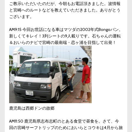
ご教示いただいたのだが、今朝もお電話頂きました。波情報
と宮崎へのルートなどを教えていただきました。ありがとう
ございます。
AM9:15 今回お世話になる車はマツダの2002年式Bongoバン。
新しくてキレイ！3列シートの9人載りです。石ちゃんの運転
＆おいらのナビで宮崎の最南端・恋ヶ浦を目指して出発！
鹿児島は西郷ドンの故郷
AM11:50 鹿児島県志布志町のとある食堂で昼食を。さて、今
回の宮崎サーフトリップのためにおいらとコウキは4月から旅