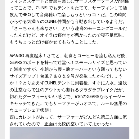
フィンとスケートと音楽を楽しむサーフスケーターズ7が開催
ってことで、CUNELでもテントをたてて、サーフィンして酒
飲んでBBQして音楽聴いて楽しもうというコトだ。この時間
からやる気満々のCUNEL仲間がもう動き出しているようだ。
「さ～ちゃんも来なさい」という趣旨のモーニングコールだ
ったんだけど、オイラは寝付きが悪かったので寝不足気味。
もうちょっとだけ寝かせてもらうことにした。
AM6:30 再度起床！さてと、朝食とコーヒーを流し込んだ後、
GEARSのボードを持って辻堂へ！スモールサイズと思ってい
た湘南ですが、今朝から腰～腹オーバーという願ってもない
サイズアップ！台風７＆８＆９号が発生したからでしょう
か！？とりあえずCUNELテントに到着後、すぐに入水。遠浅
の辻堂ならではのアウトから割れるダラダラブレイクだが、
切れたグーフィーがいい感じで、6’8″のGEARSならイージー
キャッチできた。でもサーファーがカオスで、ルール無用の
ウェーブシェア状態！
西にカレントがあって、サーファーがどんどん第二方面に流
されていたので、正面は比較的空いていてよかった♪