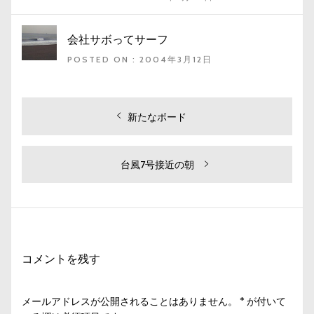
会社サボってサーフ
POSTED ON : 2004年3月12日
投
過
新たなボード
去
稿
の
ナ
投
次
台風7号接近の朝
ビ
稿:
の
投
ゲ
稿:
ー
シ
コメントを残す
ョ
ン
メールアドレスが公開されることはありません。
*
が付いて