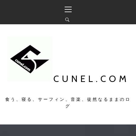
コ
メ
ン
イ
テ
ン
ン
メ
ツ
ニ
へ
ュ
ス
ー
キ
ッ
プ
CUNEL.COM
食う、寝る、サーフィン、音楽、徒然なるままのロ
グ