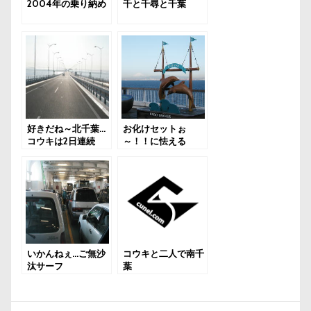
2004年の乗り納め
千と千尋と千葉
好きだね～北千葉…
お化けセットぉ
コウキは2日連続
～！！に怯える
いかんねぇ…ご無沙
コウキと二人で南千
汰サーフ
葉