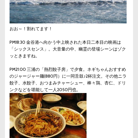
おお～！割れてます！
PM18:30 金谷港へ向かう中上映された本日二本目の映画は
「シックスセンス」。大音量の中、幽霊の登場シーンはゾク
ッときますね。
PM21:00 三浦の「熱烈餃子房」で夕食。ネギちゃんおすすめ
のジャージャー麺(880円）に一同舌鼓♪2杯注文。その他ニラ
餃子、水餃子、おつまみチャーシュー、棒々鶏、杏仁、ドリ
ンクなどを堪能して一人2050円也。