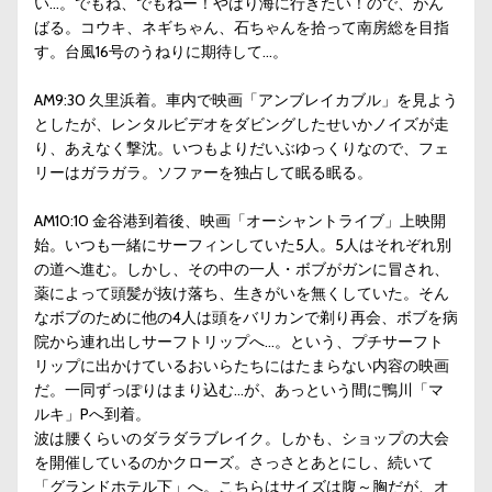
い…。でもね、でもねー！やはり海に行きたい！ので、がん
ばる。コウキ、ネギちゃん、石ちゃんを拾って南房総を目指
す。台風16号のうねりに期待して…。
AM9:30 久里浜着。車内で映画「アンブレイカブル」を見よう
としたが、レンタルビデオをダビングしたせいかノイズが走
り、あえなく撃沈。いつもよりだいぶゆっくりなので、フェ
リーはガラガラ。ソファーを独占して眠る眠る。
AM10:10 金谷港到着後、映画「オーシャントライブ」上映開
始。いつも一緒にサーフィンしていた5人。5人はそれぞれ別
の道へ進む。しかし、その中の一人・ボブがガンに冒され、
薬によって頭髪が抜け落ち、生きがいを無くしていた。そん
なボブのために他の4人は頭をバリカンで剃り再会、ボブを病
院から連れ出しサーフトリップへ…。という、プチサーフト
リップに出かけているおいらたちにはたまらない内容の映画
だ。一同ずっぽりはまり込む…が、あっという間に鴨川「マ
ルキ」Pへ到着。
波は腰くらいのダラダラブレイク。しかも、ショップの大会
を開催しているのかクローズ。さっさとあとにし、続いて
「グランドホテル下」へ。こちらはサイズは腹～胸だが、オ