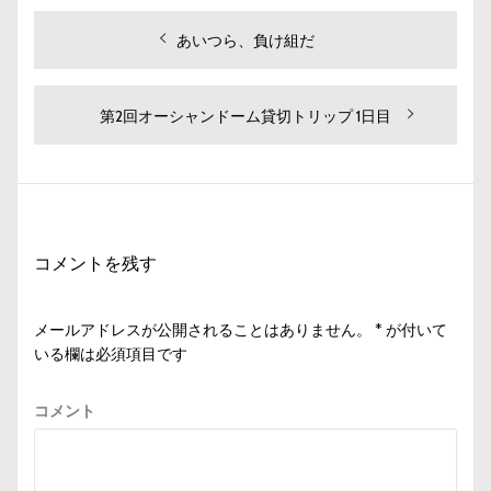
投
過
あいつら、負け組だ
去
稿
の
ナ
投
次
第2回オーシャンドーム貸切トリップ 1日目
ビ
稿:
の
投
ゲ
稿:
ー
シ
コメントを残す
ョ
ン
メールアドレスが公開されることはありません。
*
が付いて
いる欄は必須項目です
コメント