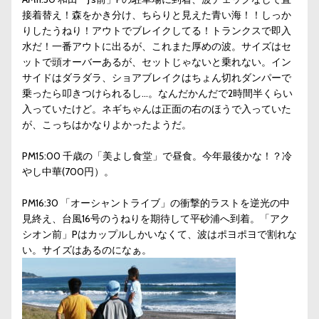
接着替え！森をかき分け、ちらりと見えた青い海！！しっか
りしたうねり！アウトでブレイクしてる！トランクスで即入
水だ！一番アウトに出るが、これまた厚めの波。サイズはセ
ットで頭オーバーあるが、セットじゃないと乗れない。イン
サイドはダラダラ、ショアブレイクはちょん切れダンパーで
乗ったら叩きつけられるし…。なんだかんだで2時間半くらい
入っていたけど。ネギちゃんは正面の右のほうで入っていた
が、こっちはかなりよかったようだ。
PM15:00 千歳の「美よし食堂」で昼食。今年最後かな！？冷
やし中華(700円）。
PM16:30 「オーシャントライブ」の衝撃的ラストを逆光の中
見終え、台風16号のうねりを期待して平砂浦へ到着。「アク
シオン前」Pはカップルしかいなくて、波はポヨポヨで割れな
い。サイズはあるのになぁ。