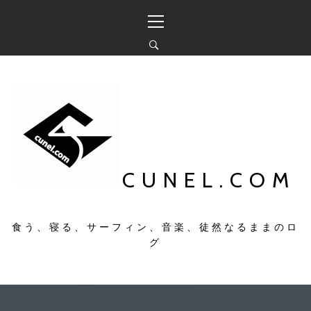
コ
メ
ン
イ
テ
ン
ン
メ
ツ
ニ
へ
ュ
ス
ー
キ
ッ
プ
CUNEL.COM
食う、寝る、サーフィン、音楽、徒然なるままのロ
グ