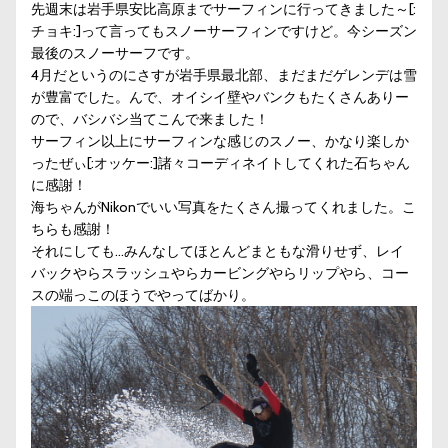
先週末は岩手県安比高原までサーフィンに行ってきました～[:
チョキ:]って言ってもスノーサーフィンですけど。今シーズン
最後のスノーサーフです。
4月だというのにさすが岩手県最北部、まだまだゲレンデは雪
が豊富でした。んで、オイシイ壁やバンクもたくさんありー
ので、バシバシ当てこんで来ました！
サーフィン以上にサーフィンな感じのスノー、かなり楽しか
ったぜぃ[:オッケー:]諸々コーディネイトしてくれた石ちゃん
に感謝！
海ちゃんがNikonでいい写真をたくさん撮ってくれました。こ
ちらも感謝！
それにしても…みんなしてほとんどまともな滑りせず、レイ
バックやらスラッシュやらカービングやらリップやら、コー
スの端っこのほうでやってばかり。