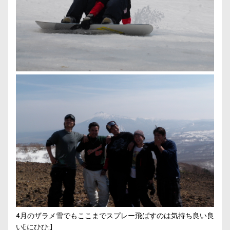
4月のザラメ雪でもここまでスプレー飛ばすのは気持ち良い良
い[:にひひ:]