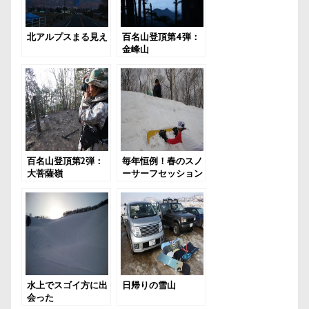
北アルプスまる見え
百名山登頂第4弾：
金峰山
百名山登頂第2弾：
毎年恒例！春のスノ
大菩薩嶺
ーサーフセッション
水上でスゴイ方に出
日帰りの雪山
会った