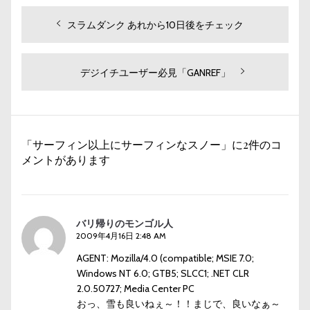
投
過
スラムダンク あれから10日後をチェック
去
稿
の
ナ
投
次
デジイチユーザー必見「GANREF」
ビ
稿:
の
投
ゲ
稿:
ー
「サーフィン以上にサーフィンなスノー」に2件のコ
シ
メントがあります
ョ
ン
バリ帰りのモンゴル人
2009年4月16日 2:48 AM
AGENT: Mozilla/4.0 (compatible; MSIE 7.0;
Windows NT 6.0; GTB5; SLCC1; .NET CLR
2.0.50727; Media Center PC
おっ、雪も良いねぇ～！！まじで、良いなぁ～