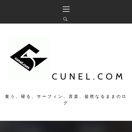
コ
メ
ン
イ
テ
ン
ン
メ
ツ
ニ
へ
ュ
ス
ー
キ
ッ
プ
CUNEL.COM
食う、寝る、サーフィン、音楽、徒然なるままのロ
グ