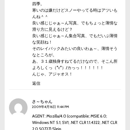
四季。
寒いのは嫌だけどスノーやってる時はアツいも
んね＾＾
良い感じじゃぁ～ん写真、でもちょっと薄情な
滑り方に見えるけど？
良い感じじゃぁ～ん集合写真、でもだいぶ薄情
な笑顔ね！
そのレイバックみたいの良いわぁ～、薄情そう
なところが。
あ、３１歳独身すねてるだけなので、そこん所
よろしくっ（°ε°）/カっっ！！！！！！
んじゃ、アジャオス！
返信
さ～ちゃん
2009年4月16日 11:44 PM
AGENT: Mozilla/4.0 (compatible; MSIE 6.0;
Windows NT 5.1; SV1; .NET CLR 1.1.4322; .NET CLR
2.0.50727) Sleip