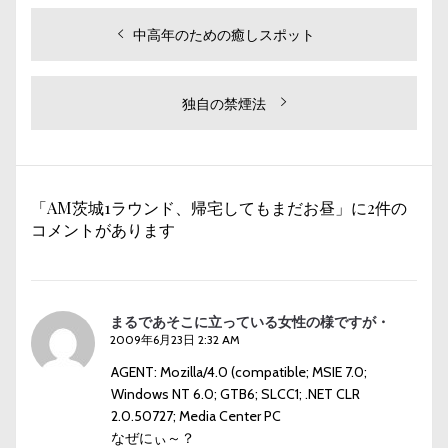
投
過
中高年のための癒しスポット
去
稿
の
ナ
投
次
独自の禁煙法
ビ
稿:
の
投
ゲ
稿:
ー
「AM茨城1ラウンド、帰宅してもまだお昼」に2件の
シ
コメントがあります
ョ
ン
まるであそこに立っている女性の様ですが・
2009年6月23日 2:32 AM
AGENT: Mozilla/4.0 (compatible; MSIE 7.0;
Windows NT 6.0; GTB6; SLCC1; .NET CLR
2.0.50727; Media Center PC
なぜにぃ～？