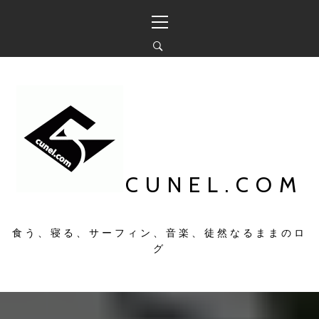
コ
メ
ン
イ
テ
ン
ン
メ
ツ
ニ
へ
ュ
ス
ー
キ
ッ
プ
CUNEL.COM
食う、寝る、サーフィン、音楽、徒然なるままのロ
グ