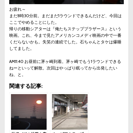
お疲れ～
まだ8時30分前。まだまだ1ラウンドできるんだけど、今回は
ここでやめることにした。
帰りの移動シアターは『俺たちステップブラザース』という
映画。これ、今まで見たアメリカンコメディ映画の中で一番
くだらないかも。失笑の連続でした。石ちゃんとタケは爆睡
してました。
AM11:40 お昼前に茅ヶ崎到着。茅ヶ崎でもう1ラウンドできる
ねーといって解散。次回はやっぱり眠ってから出発したい
ね、と。
関連する記事: