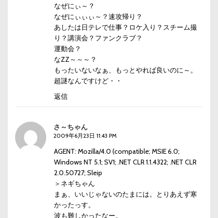
なぜにぃ～？
なぜにぃぃぃ～？速攻帰り？
あしたは日テレで仕事？ロケ入り？スチーム撮
り？講演会？ファンクラブ？
運動会？
なZZ～～～？
もったいないなぁ、もっとやれば良いのに～。
超謎なんですけど・・
返信
さ～ちゃん
2009年6月23日 11:43 PM
AGENT: Mozilla/4.0 (compatible; MSIE 6.0;
Windows NT 5.1; SV1; .NET CLR 1.1.4322; .NET CLR
2.0.50727; Sleip
＞ネギちゃん
まぁ、いいじゃないのたまには。とりあえず寒
かったっす。
波も難しかったなー。