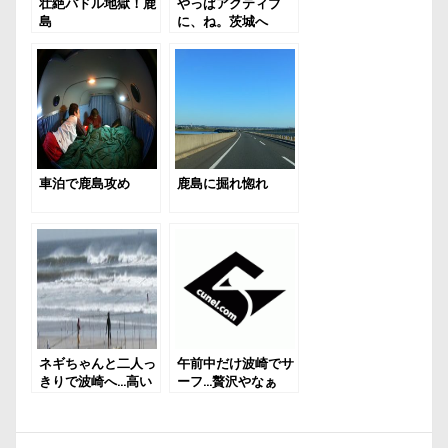
壮絶パドル地獄！鹿
やっぱアクティブ
島
に、ね。茨城へ
車泊で鹿島攻め
鹿島に掘れ惚れ
ネギちゃんと二人っ
午前中だけ波崎でサ
きりで波崎へ…高い
ーフ…贅沢やなぁ