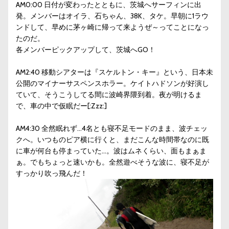
AM0:00 日付が変わったとともに、茨城へサーフィンに出
発。メンバーはオイラ、石ちゃん、38K、タケ。早朝に1ラウ
ンドして、早めに茅ヶ崎に帰って来ようぜ～ってことになっ
たのだ。
各メンバーピックアップして、茨城へGO！
AM2:40 移動シアターは『スケルトン・キー』という、日本未
公開のマイナーサスペンスホラー。ケイトハドソンが好演し
ていて、そうこうしてる間に波崎界隈到着。夜が明けるま
で、車の中で仮眠だー[:Zzz:]
AM4:30 全然眠れず…4名とも寝不足モードのまま、波チェッ
クへ。いつものピア横に行くと、まだこんな時間帯なのに既
に車が何台も停まっていた…。波はムネくらい、面もまぁま
ぁ。でもちょっと速いかも。全然遊べそうな波に、寝不足が
すっかり吹っ飛んだ！