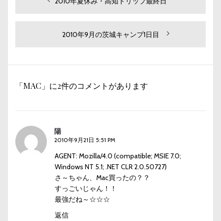
投
過
2010年夏休み・高知トリップ最終日
去
稿
の
ナ
投
次
2010年9月の茨城キャンプ1日目
ビ
稿:
の
投
ゲ
稿:
ー
「MAC」に2件のコメントがあります
シ
ョ
ン
陽
2010年9月21日 5:51 PM
AGENT: Mozilla/4.0 (compatible; MSIE 7.0;
Windows NT 5.1; .NET CLR 2.0.50727)
さ～ちゃん、Mac買ったの？？
すっごいじゃん！！
最強だね～☆☆☆
返信