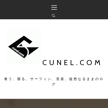
コ
メ
ン
イ
テ
ン
ン
メ
ツ
ニ
へ
ュ
ス
ー
キ
ッ
プ
CUNEL.COM
食う、寝る、サーフィン、音楽、徒然なるままのロ
グ